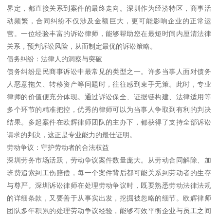
界定，都直接关系到案件的最终走向。深圳作为经济特区，商事活
动频繁，合同纠纷不仅涉及金额巨大，更可能影响企业的正常运
营。一位经验丰富的诉讼律师，能够帮助您在最短时间内厘清法律
关系，预判诉讼风险，从而制定最优的诉讼策略。
债务纠纷：法律人的洞察与突破
债务纠纷是民商事诉讼中最常见的类型之一。许多当事人面对债务
人恶意拖欠、转移资产等问题时，往往感到束手无策。此时，专业
律师的价值便充分体现。通过诉讼保全、证据链构建、法律适用等
多个环节的精准把控，优秀的律师可以为当事人争取到有利的判决
结果。多起案件在欧辉律师团队的主办下，都获得了支持全部诉讼
请求的判决，这正是专业能力的最佳证明。
劳动争议：守护劳动者的合法权益
深圳劳务市场活跃，劳动争议案件数量庞大。从劳动合同解除、加
班费追索到工伤赔偿，每一个案件背后都可能关系到劳动者的生存
与尊严。深圳诉讼律师在处理劳动争议时，既要熟悉劳动法律法规
的详细条款，又要善于从事实出发，挖掘被忽略的细节。欧辉律师
团队多年积累的处理劳动争议经验，能够有效平衡企业与员工之间