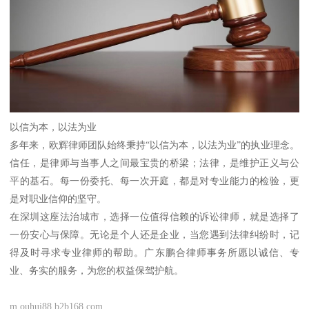
以信为本，以法为业
多年来，欧辉律师团队始终秉持“以信为本，以法为业”的执业理念。
信任，是律师与当事人之间最宝贵的桥梁；法律，是维护正义与公
平的基石。每一份委托、每一次开庭，都是对专业能力的检验，更
是对职业信仰的坚守。
在深圳这座法治城市，选择一位值得信赖的诉讼律师，就是选择了
一份安心与保障。无论是个人还是企业，当您遇到法律纠纷时，记
得及时寻求专业律师的帮助。广东鹏合律师事务所愿以诚信、专
业、务实的服务，为您的权益保驾护航。
m.ouhui88.b2b168.com