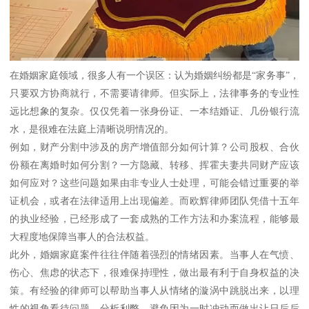
在婚姻家庭领域，很多人有一个误区：认为婚姻纠纷都是“家务事”，
只要双方协商就行，不需要请律师。但实际上，法律事务的专业性
远比想象的复杂。仅仅凭着一张身份证、一本结婚证、几份银行流
水，是很难在法庭上清晰说明情况的。
例如，财产分割中涉及的房产增值部分如何计算？公司股权、合伙
份额在离婚时如何分割？一方隐藏、转移、挥霍夫妻共同财产应该
如何应对？这些问题如果由非专业人士处理，可能会错过重要的举
证机会，或者在法律适用上出现偏差。而欧辉律师团队凭借十五年
的执业经验，已经形成了一套成熟的工作方法和办案流程，能够最
大程度地保障当事人的合法权益。
此外，婚姻家庭案件往往伴随着强烈的情绪因素。当事人在气愤、
伤心、焦虑的状态下，很难保持理性，做出最有利于自身权益的决
策。有经验的律师可以帮助当事人从情绪的漩涡中跳脱出来，以理
性的视角看待问题，分析利弊，避免因为一时冲动而做出让日后后