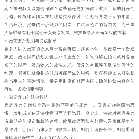
更让人纠结。究竟哪一方更适合抚养孩子？抚养费的标准该如何确
定？探视权又该如何保障？这些都是需要法律专业人士帮助解决的
问题。欧辉律师团队在处理这类案件时，会充分考虑子女的年龄、
生活环境、父母的经济能力等因素，在法律允许的范围内，为当事
人争取最有利于实现子女健康发展、维护当事人正当亲权的方案。
3. 婚前财产规划与协议起草
很多人以为婚前协议只属于富豪阶层，其实不然。即便是一个普通
家庭，婚前财产的规划也是非常重要的。如果能够在婚前就对各自
名下的财产、婚后收入的处理方式、债务的承担等问题做出清晰的
约定，就可以避免很多日后可能产生的纠纷。欧辉律师团队可以根
据当事人的实际情况，量身定制婚前财产协议，确保协议内容合法
有效、条款清晰明确。
4. 家庭暴力的法律救济
家庭暴力是婚姻关系中最为严重的问题之一。受害者往往因为恐
惧、羞耻或者缺乏法律意识而选择隐忍。事实上，法律对家庭暴力
有着明确的规定和救济途径。欧辉律师团队在处理涉及家庭暴力的
案件时，会指导当事人如何收集证据、如何申请保护令、如何通过
法律途径保护自己和子女的人身安全。