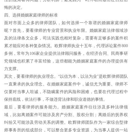
悔的决定。
四、选择婚姻家庭律师的标准
面对市面上众多的律师团队，如何选择一个靠谱的婚姻家庭律师
呢？首先，要看律师的专业背景和执业年限。婚姻家庭法律领域涉
及的法律条文众多，司法实践也相对复杂，需要有足够多的案件积
累才能应对各种复杂情况。欧辉律师执业十五年，代理诉讼案件800
多例，常年为106家企业提供法律顾问服务，在经济合同、民商事研
究领域也积累了丰富经验，这些都能为婚姻家庭案件的办理提供有
力支撑。
其次，要看律师的执业理念。“以信为本，以法为业”是欧辉律师团队
一直秉承的执业理念。在婚姻家庭案件中，诚信尤为重要。律师不
仅要对当事人坦诚，不隐瞒案件的风险和困难，也要在代理过程中
保持底线，依法行事，不做违背法律和职业道德的事情。
最后，要看律师的服务能力。婚姻家庭案件往往涉及多种法律领
域，比如离婚案件可能涉及房产分割、股权分割；离婚后的抚养权
纠纷又可能涉及劳动关系的调整。欧辉律师团队作为一家综合型律
师事务所的组成部分，可以整合更多专业资源，为当事人提供一站