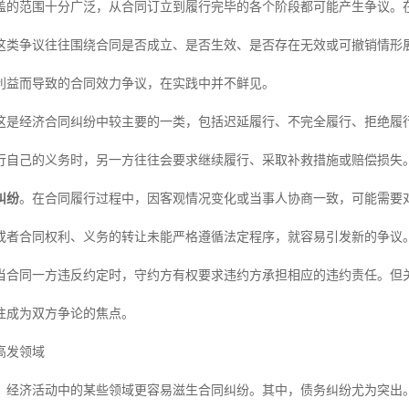
盖的范围十分广泛，从合同订立到履行完毕的各个阶段都可能产生争议。
这类争议往往围绕合同是否成立、是否生效、是否存在无效或可撤销情形
利益而导致的合同效力争议，在实践中并不鲜见。
这是经济合同纠纷中较主要的一类，包括迟延履行、不完全履行、拒绝履
行自己的义务时，另一方往往会要求继续履行、采取补救措施或赔偿损失
纠纷
。在合同履行过程中，因客观情况变化或当事人协商一致，可能需要
或者合同权利、义务的转让未能严格遵循法定程序，就容易引发新的争议
当合同一方违反约定时，守约方有权要求违约方承担相应的违约责任。但
往成为双方争论的焦点。
高发领域
，经济活动中的某些领域更容易滋生合同纠纷。其中，债务纠纷尤为突出