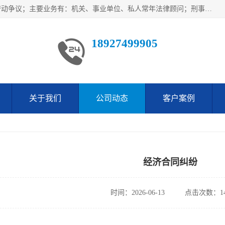
广东鹏合律师事务所主要业务范围：法律顾问、刑事案件、劳动争议；主要业务有：机关、事业单位、私人常年法律顾问；刑事案件辩护、案件代理、犯罪辩护、取保候审等法律事务；以及劳动合同、工伤、工资、辞退、开除等劳动法律事务；多年来，欧辉律师团队一直秉承“以信为本，以法为业”的执业理念，用自己的专业所长为当事人提供优质法律服务，深得当事人的一致好评及信赖。
18927499905
关于我们
公司动态
客户案例
经济合同纠纷
时间：2026-06-13
点击次数：14