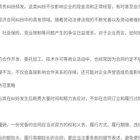
债务纠纷频发。这类纠纷不仅影响企业的现金流和正常经营，有时甚至会
经济合同纠纷中的高发领域。随着劳动法律法规的不断完善以及劳动者维
、社会保险、竞业限制等问题产生的争议日益增多。对于企业而言，如何
。
的合作开发、委托加工、技术许可等商业活动中，也经常因为合同约定不
理不当，不仅会直接影响合作关系的存续，还可能对企业声誉造成负面影
防范策略
与其在纠纷发生后耗费大量时间和精力去应对，不如在合同订立和履行过
设计
。一份完备的合同应当对双方的权利义务、履行方式、履行期限、违
标的额较大、履行周期较长的合同，更应当注重条款的细节表述，避免使