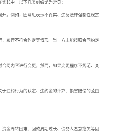
在实践中，以下几类纠纷尤为常见：
展开。例如，因意思表示不真实、违反法律强制性规定
行、履行不符合约定等情形。当一方未能按照合同约定
。
对合同内容进行变更。然而，如果变更程序不规范、变
。
关于违约行为的认定、违约金的计算、损害赔偿的范围
。资金周转困难、回款周期过长、债务人恶意拖欠等因