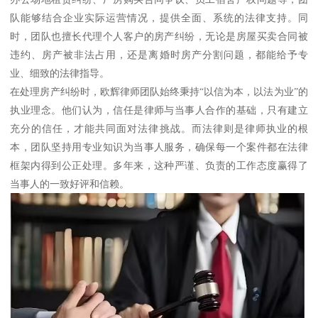
队能够结合企业实际运营情况，提供全面、系统的法律支持。同
时，团队也擅长代理个人客户的房产纠纷，无论是房屋买卖合同被
违约、房产被非法占用，还是离婚时房产分割问题，都能给予专
业、细致的法律指导。
在处理房产纠纷时，欧辉律师团队始终秉持“以信为本，以法为业”的
执业理念。他们认为，信任是律师与当事人合作的基础，只有建立
充分的信任，才能共同面对法律挑战。而法律则是律师执业的根
本，团队坚持用专业知识为当事人服务，确保每一个案件都在法律
框架内得到公正处理。多年来，这种严谨、负责的工作态度赢得了
当事人的一致好评和信赖。