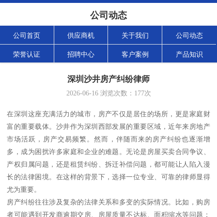
公司动态
公司首页
供应商机
关于我们
公司动态
荣誉认证
招聘中心
客户案例
产品知识
深圳沙井房产纠纷律师
2026-06-16
浏览次数：
177
次
在深圳这座充满活力的城市，房产不仅是居住的场所，更是家庭财
富的重要载体。沙井作为深圳西部发展的重要区域，近年来房地产
市场活跃，房产交易频繁。然而，伴随而来的房产纠纷也逐渐增
多，成为困扰许多家庭和企业的难题。无论是房屋买卖合同争议、
产权归属问题，还是租赁纠纷、拆迁补偿问题，都可能让人陷入漫
长的法律困境。在这样的背景下，选择一位专业、可靠的律师显得
尤为重要。
房产纠纷往往涉及复杂的法律关系和多变的实际情况。比如，购房
者可能遇到开发商逾期交房、房屋质量不达标、面积缩水等问题；