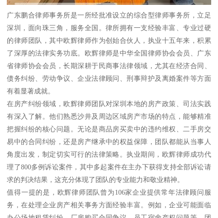
广东鹏合律师事务所是一所经批准设立的综合型律师事务所，立足
深圳，面向珠三角，服务全国。律所拥有一支经验丰富、专业过硬
的律师团队，其中欧辉律师作为创始合伙人，执业十五年来，积累
了深厚的法律实务功底。欧辉律师是中华全国律师协会会员、广东
省律师协会会员，长期深耕于民商事法律领域，尤其在经济合同、
债务纠纷、劳动争议、企业法律顾问、刑事辩护及离婚案件等方面
有着显著成就。
在房产纠纷领域，欧辉律师团队对深圳本地的房产政策、司法实践
有深入了解。他们熟悉沙井及周边区域房产市场的特点，能够精准
把握纠纷的核心问题。无论是商品房买卖中的违约维权、二手房交
易中的合同纠纷，还是房产继承中的权益保障，团队都能从当事人
角度出发，制定切实可行的法律策略。执业期间，欧辉律师成功代
理了800多例诉讼案件，其中多起案件在主办下获得支持全部诉讼请
求的判决结果，这充分体现了团队的专业能力和敬业精神。
值得一提的是，欧辉律师团队曾为106家企业提供常年法律顾问服
务，在处理企业房产相关事务方面经验丰富。例如，企业可能面临
办公场地租赁纠纷、厂房购买合同争议、员工宿舍产权问题等，团