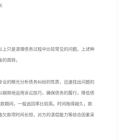


以上只是清理债务过程中比较常见的问题。上述种
的周转。

专业的眼光分析债务纠纷的性质，迅速找出问题的
以娴熟地运用诉讼技巧，确保债务的履行，降低债
追款期间，一般追回率比较高。时间拖得越久，款
拖欠款项时间长短，对方的清偿能力等综合因素采