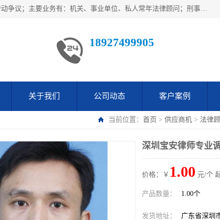
广东鹏合律师事务所主要业务范围：法律顾问、刑事案件、劳动争议；主要业务有：机关、事业单位、私人常年法律顾问；刑事案件辩护、案件代理、犯罪辩护、取保候审等法律事务；以及劳动合同、工伤、工资、辞退、开除等劳动法律事务；多年来，欧辉律师团队一直秉承“以信为本，以法为业”的执业理念，用自己的专业所长为当事人提供优质法律服务，深得当事人的一致好评及信赖。
18927499905
关于我们
公司动态
客户案例
当前位置：
首页
>
供应商机
>
法律
深圳宝安律师专业调
1.00
价格：￥
元/个 
产品数量：
1.00个
发货地址：
广东省深圳