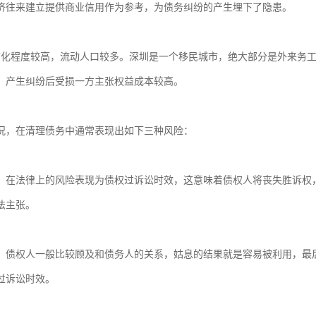
济往来建立提供商业信用作为参考，为债务纠纷的产生埋下了隐患。

市化程度较高，流动人口较多。深圳是一个移民城市，绝大部分是外来务
，产生纠纷后受损一方主张权益成本较高。

况，在清理债务中通常表现出如下三种风险：

，在法律上的风险表现为债权过诉讼时效，这意味着债权人将丧失胜诉权
主张。

，债权人一般比较顾及和债务人的关系，姑息的结果就是容易被利用，最
过诉讼时效。
