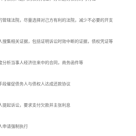
的管辖法院，尽量选择对己方有利的法院，减少不必要的开支

人搜集相关证据，包括证明诉讼时效中断的证据，债权凭证等

度分析当事人经济往来中的合同，商务函件等

手段催促债务人与债权人达成还款协议

人提起诉讼，要求支付欠款并主张利息

人申请强制执行