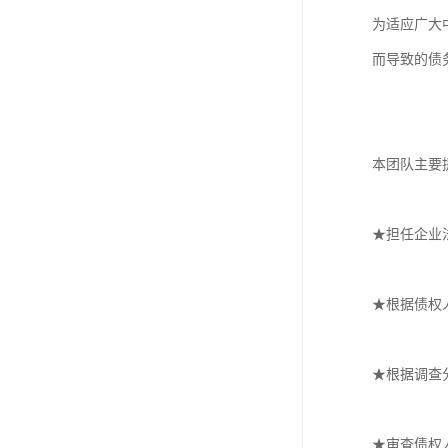
为适应广大
而导致的债
本团队主要
★担任企业
★根据债权
★根据调查
★审查债权