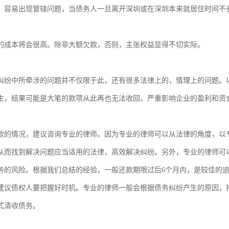
，容易出现管辖问题，当债务人一旦离开深圳或在深圳本来就居住时间不长
的成本将会很高。除非大额欠款，否则，主张权益显得不切实际。

纠纷中所牵涉的问题并不仅限于此，还有很多法律上的，情理上的问题。
生，结果可能是大笔的款项从此再也无法收回，严重影响企业的盈利和资金
款的情况，建议咨询专业的律师。因为专业的律师可以从法律的角度，以
从而找到解决问题应当适用的法律，高效解决纠纷。另外，专业的律师可
务的风险。根据我们总结的经验，一般还款期限过后6个月内，是较佳的
建议债权人要把握好时机。专业的律师一般会根据债务纠纷产生的原因，
式清收债务。
