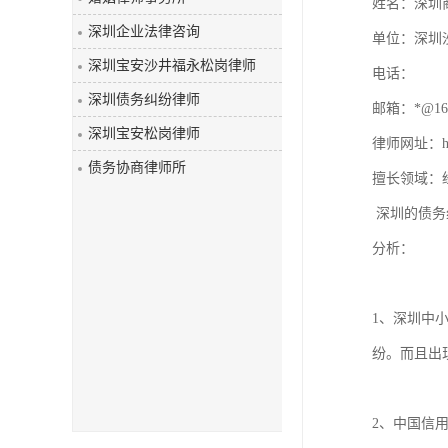
姓名：深圳商
深圳企业法律咨询
单位：深圳
深圳宝安沙井福永松岗律师
电话：  

深圳债务纠纷律师
邮箱：*@163
深圳宝安松岗律师
律师网址：http
债务协商律师所
擅长领域：经
 深圳的债务纠纷为什么多？在深圳出现债务纠纷为什么难以主张合法权益？笔者结合本律师团队清理债务的经验，试从以下几方面略加
分析：

1、深圳中
纷。而且出
2、中国信