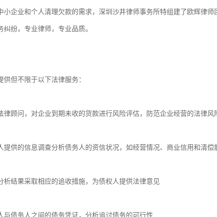
中小企业和个人清理欠款的需求，深圳沙井律师事务所特组建了欧辉律师
务纠纷，专业律师，专业品质。

提供但不限于以下法律服务：

法律顾问，对企业到期未收的货款进行风险评估，防范企业经营的法律风险
人提供的信息调查分析债务人的资信状况，如经营情况、商业信用和清偿能
分析结果采取相应的追收措施，为债权人提供法律意见

人与债务人之间的债务凭证，分析追讨债务的可行性
