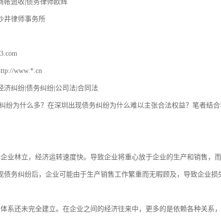
帐追收|债务律师欧辉

沙井律师事务所

.com

://www.*.cn

济纠纷|债务纠纷|公司法|合同法

小企业林立，经济运转速度快。导致企业将重心放于企业的生产和销售，
现债务纠纷后，企业可能由于生产销售工作繁重而无暇顾及，导致企业损失
用体系还未完全建立。在企业之间的经济往来中，更多的是依赖各种关系