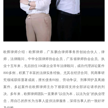
欧辉律师介绍：欧辉律师，广东鹏合律师事务所创始合伙人，律
师，法律顾问，中华全国律师协会会员，广东省律师协会会员。执
业十五年来，先后担任106家企业常年法律顾问，成功代理诉讼案件
800多例，积累了丰富的法律实务经验。尤其在经济合同、民商事研
究领域获得显著成就，擅长债务纠纷、劳动争议、刑事辩护及离婚
案件。多起案件在欧辉律师主办下都获得支持全部诉讼请求的判
决。多年来，欧辉律师团队一直秉承“以信为本，以法为业”的执业理
念，用自己的所长为当事人提供法律服务，深得当事人的一致好评
及信赖。