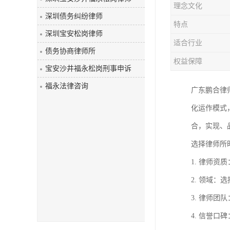
理念文化
深圳债务纠纷律师
特点
深圳宝安松岗律师
适合行业
债务协商律师所
权益保障
宝安沙井福永松岗刑事申诉
福永法律咨询
广东鹏合律
化运作模式
合，实现、
选择律师所
1. 律师
2. 领域
3. 律师
4. 信誉