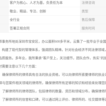
客户为核心、人才为基，负责任为本
法律咨询
敬业、精益、专注、创新
类型
全行业
售后保障
签署正规合同
服务时间
师事务所地处深圳市宝安区，办公面积600多平米，云集了一批毕业于全
，构建了现代型的管理体系，强调团队精神。针对社会经济不同法律领域
品质服务。多年业，我所秉承“客户至上，关注细节，团队合作，务实”的
时需要注意以下几个方面：
资质：确保律师所的律师具有合法的执业资格，可以向律师所索要律师的执
：选择与您案件相关领域的律师所，确保律师所有足够的知识和经验来处理您
团队：了解律师所的律师团队，包括律师的数量、资历和领域分布，确保律
口碑：了解律师所的信誉和口碑，可以通过网上评价、律师所的、社交媒体