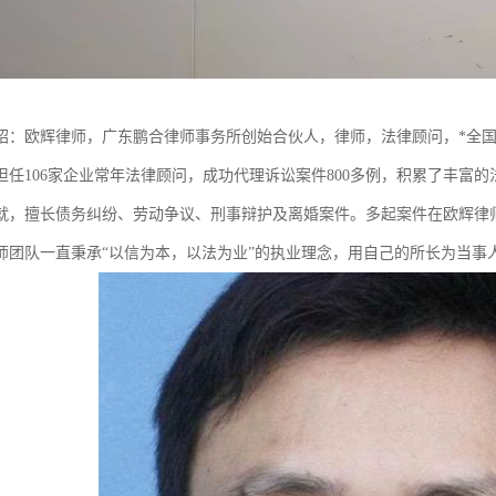
绍：欧辉律师，广东鹏合律师事务所创始合伙人，律师，法律顾问，*全
担任106家企业常年法律顾问，成功代理诉讼案件800多例，积累了丰富
就，擅长债务纠纷、劳动争议、刑事辩护及离婚案件。多起案件在欧辉律
师团队一直秉承“以信为本，以法为业”的执业理念，用自己的所长为当事