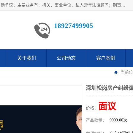
广东鹏合律师事务所主要业务范围：法律顾问、刑事案件、劳动争议；主要业务有：机关、事业单位、私人常年法律顾问；刑事案件辩护、案件代理、犯罪辩护、取保候审等法律事务；以及劳动合同、工伤、工资、辞退、开除等劳动法律事务；多年来，欧辉律师团队一直秉承“以信为本，以法为业”的执业理念，用自己的专业所长为当事人提供优质法律服务，深得当事人的一致好评及信赖。
18927499905
关于我们
公司动态
客户案例
当前位
深圳松岗房产纠纷
面议
价格：
产品数量：
9999.00次