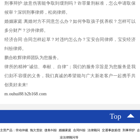
刑事辩护:故意伤害能争取到缓刑吗？诈罪量刑标准，怎么申请取保
候审？深圳刑事律师，松岗律师。
婚姻家庭:离婚对方不同意怎么办？如何争取孩子抚养权？怎样可以
多分财产？沙井律师。
经济合同:合同怎样起草？对违约怎么办？宝安合同律师，宝安经济
纠纷律师。
鹏合欧辉律师团队为您服务。
律所的精神“诚信、奉献 、自律”；我们的服务宗旨是为您服务是我
们刻不容缓的义务，我们真诚的希望能与广大新老客户一起携手共
创美好未来!
m.ouhui88.b2b168.com
Top
主营产品：劳动仲裁 拖欠货款 债务纠纷 婚姻家庭 合同纠纷 法律顾问 交通事故赔偿 刑事辩护 企
业法律顾问等