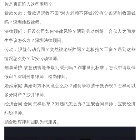
你是否正陷入这些困境？
货款欠款：货款迟迟收不回?对方老赖不还钱?没有欠条还能收回钱
吗？深圳债权律师。
法律顾问：开设公司如何法律风险？遇到劳动纠纷、合伙人之间发
生争议怎么办？深圳法律顾问。
劳动：没签劳动合同？突然被老板辞退？老板拖欠工资？遇到这些
情况怎么办？宝安劳动律师。
刑事辩护:故意伤害能争取到缓刑吗？诈罪量刑标准，怎么申请取保
候审？深圳刑事律师，松岗律师。
婚姻家庭:离婚对方不同意怎么办？如何争取孩子抚养权？怎样可以
多分财产？沙井律师。
经济合同:合同怎样起草？对违约怎么办？宝安合同律师，宝安经济
纠纷律师。
鹏合欧辉律师团队为您服务。