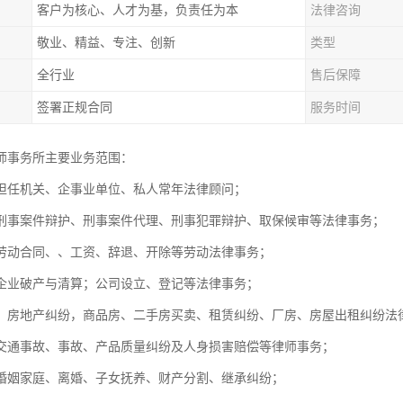
客户为核心、人才为基，负责任为本
法律咨询
敬业、精益、专注、创新
类型
全行业
售后保障
签署正规合同
服务时间
师事务所主要业务范围：
担任机关、企事业单位、私人常年法律顾问；
刑事案件辩护、刑事案件代理、刑事犯罪辩护、取保候审等法律事务
劳动合同、、工资、辞退、开除等劳动法律事务；
，企业破产与清算；公司设立、登记等法律事务；
：房地产纠纷，商品房、二手房买卖、租赁纠纷、厂房、房屋出租纠
交通事故、事故、产品质量纠纷及人身损害赔偿等律师事务；
婚姻家庭、离婚、子女抚养、财产分割、继承纠纷；