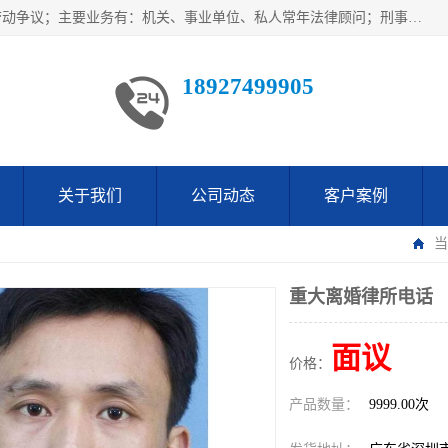
广东鹏合律师事务所主要业务范围：法律顾问、刑事案件、劳动争议；主要业务有：机关、事业单位、私人常年法律顾问；刑事案件辩护、案件代理、犯罪辩护、取保候审等法律事务；以及劳动合同、工伤、工资、辞退、开除等劳动法律事务；多年来，欧辉律师团队一直秉承“以信为本，以法为业”的执业理念，用自己的专业所长为当事人提供优质法律服务，深得当事人的一致好评及信赖。
18927499905
关于我们
公司动态
客户案例
当
重大离婚律所电话
面议
价格：
产品数量：
9999.00次