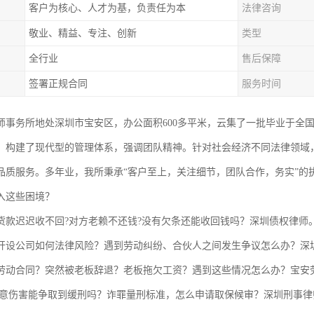
客户为核心、人才为基，负责任为本
法律咨询
敬业、精益、专注、创新
类型
全行业
售后保障
签署正规合同
服务时间
师事务所地处深圳市宝安区，办公面积600多平米，云集了一批毕业于全
，构建了现代型的管理体系，强调团队精神。针对社会经济不同法律领域
品质服务。多年业，我所秉承“客户至上，关注细节，团队合作，务实”的
入这些困境？
货款迟迟收不回?对方老赖不还钱?没有欠条还能收回钱吗？深圳债权律师
开设公司如何法律风险？遇到劳动纠纷、合伙人之间发生争议怎么办？深
劳动合同？突然被老板辞退？老板拖欠工资？遇到这些情况怎么办？宝安
故意伤害能争取到缓刑吗？诈罪量刑标准，怎么申请取保候审？深圳刑事律