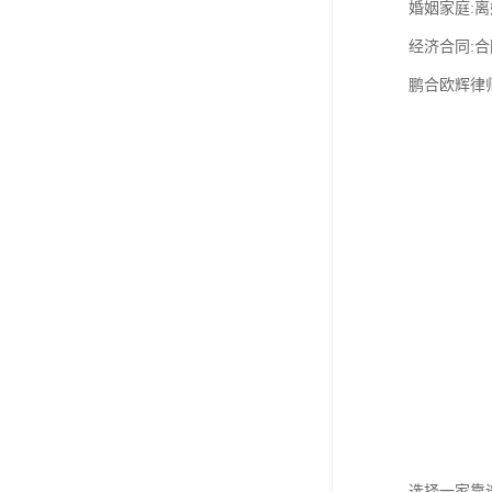
婚姻家庭:
经济合同:
鹏合欧辉律
选择一家靠