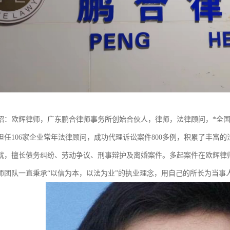
绍：欧辉律师，广东鹏合律师事务所创始合伙人，律师，法律顾问，*全
担任106家企业常年法律顾问，成功代理诉讼案件800多例，积累了丰富
就，擅长债务纠纷、劳动争议、刑事辩护及离婚案件。多起案件在欧辉律
师团队一直秉承“以信为本，以法为业”的执业理念，用自己的所长为当事