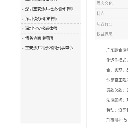
理念文化
深圳宝安沙井福永松岗律师
特点
深圳债务纠纷律师
适合行业
深圳宝安松岗律师
权益保障
债务协商律师所
宝安沙井福永松岗刑事申诉
广东鹏合律
化运作模式
合，实现、
你是否正陷
货款欠款：
法律顾问：
劳动：没签
刑事辩护: