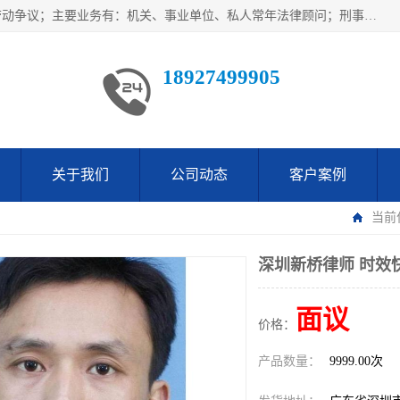
广东鹏合律师事务所主要业务范围：法律顾问、刑事案件、劳动争议；主要业务有：机关、事业单位、私人常年法律顾问；刑事案件辩护、案件代理、犯罪辩护、取保候审等法律事务；以及劳动合同、工伤、工资、辞退、开除等劳动法律事务；多年来，欧辉律师团队一直秉承“以信为本，以法为业”的执业理念，用自己的专业所长为当事人提供优质法律服务，深得当事人的一致好评及信赖。
18927499905
关于我们
公司动态
客户案例
当前
深圳新桥律师 时效
面议
价格：
产品数量：
9999.00次