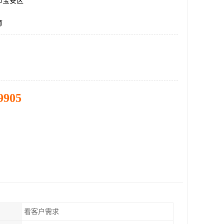
市宝安区
师
9905
看客户需求