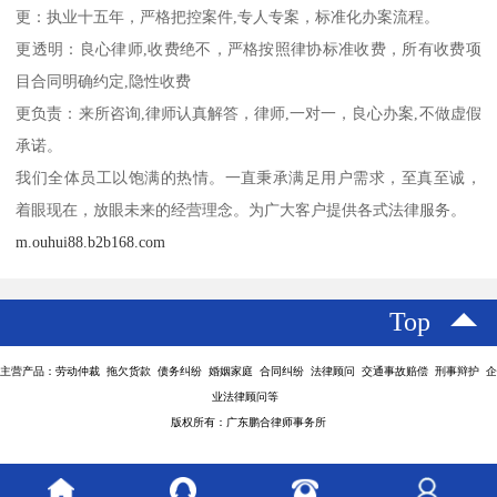
更：执业十五年，严格把控案件,专人专案，标准化办案流程。
更透明：良心律师,收费绝不，严格按照律协标准收费，所有收费项
目合同明确约定,隐性收费
更负责：来所咨询,律师认真解答，律师,一对一，良心办案,不做虚假
承诺。
我们全体员工以饱满的热情。一直秉承满足用户需求，至真至诚，
着眼现在，放眼未来的经营理念。为广大客户提供各式法律服务。
m.ouhui88.b2b168.com
Top
主营产品：劳动仲裁 拖欠货款 债务纠纷 婚姻家庭 合同纠纷 法律顾问 交通事故赔偿 刑事辩护 企
业法律顾问等
版权所有：广东鹏合律师事务所