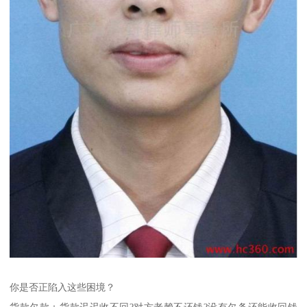
你是否正陷入这些困境？
货款欠款：货款迟迟收不回?对方老赖不还钱?没有欠条还能收回钱