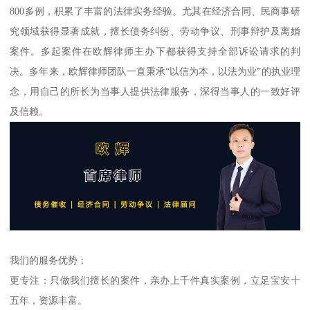
800多例，积累了丰富的法律实务经验。尤其在经济合同、民商事研
究领域获得显著成就，擅长债务纠纷、劳动争议、刑事辩护及离婚
案件。多起案件在欧辉律师主办下都获得支持全部诉讼请求的判
决。多年来，欧辉律师团队一直秉承“以信为本，以法为业”的执业理
念，用自己的所长为当事人提供法律服务，深得当事人的一致好评
及信赖。
我们的服务优势：
更专注：只做我们擅长的案件，亲办上千件真实案例，立足宝安十
五年，资源丰富。