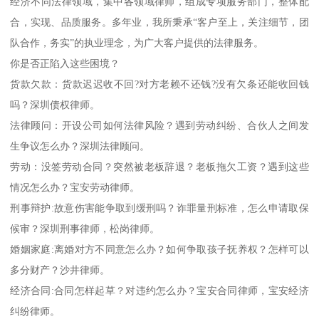
经济不同法律领域，集中各领域律师，组成专项服务部门，整体配
合，实现、品质服务。多年业，我所秉承“客户至上，关注细节，团
队合作，务实”的执业理念，为广大客户提供的法律服务。
你是否正陷入这些困境？
货款欠款：货款迟迟收不回?对方老赖不还钱?没有欠条还能收回钱
吗？深圳债权律师。
法律顾问：开设公司如何法律风险？遇到劳动纠纷、合伙人之间发
生争议怎么办？深圳法律顾问。
劳动：没签劳动合同？突然被老板辞退？老板拖欠工资？遇到这些
情况怎么办？宝安劳动律师。
刑事辩护:故意伤害能争取到缓刑吗？诈罪量刑标准，怎么申请取保
候审？深圳刑事律师，松岗律师。
婚姻家庭:离婚对方不同意怎么办？如何争取孩子抚养权？怎样可以
多分财产？沙井律师。
经济合同:合同怎样起草？对违约怎么办？宝安合同律师，宝安经济
纠纷律师。