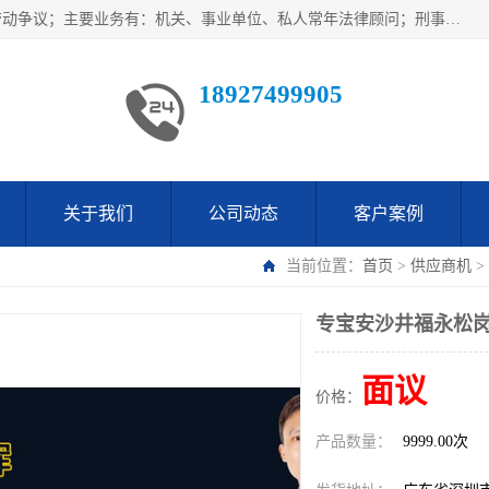
广东鹏合律师事务所主要业务范围：法律顾问、刑事案件、劳动争议；主要业务有：机关、事业单位、私人常年法律顾问；刑事案件辩护、案件代理、犯罪辩护、取保候审等法律事务；以及劳动合同、工伤、工资、辞退、开除等劳动法律事务；多年来，欧辉律师团队一直秉承“以信为本，以法为业”的执业理念，用自己的专业所长为当事人提供优质法律服务，深得当事人的一致好评及信赖。
18927499905
关于我们
公司动态
客户案例
当前位置：
首页
>
供应商机
>
专宝安沙井福永松岗
面议
价格：
产品数量：
9999.00次