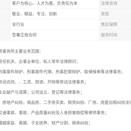
客户为核心、人才为基，负责任为本
法律咨询
敬业、精益、专注、创新
类型
全行业
售后保障
签署正规合同
服务时间
师事务所主要业务范围：
担任机关、企事业单位、私人常年法律顾问；
刑事案件辩护、刑事案件代理、刑事犯罪辩护、取保候审等法律事务
劳动合同、、工资、辞退、开除等劳动法律事务；
，企业破产与清算；公司设立、登记等法律事务；
：房地产纠纷，商品房、二手房买卖、租赁纠纷、厂房、房屋出租纠
交通事故、事故、产品质量纠纷及人身损害赔偿等律师事务；
婚姻家庭、离婚、子女抚养、财产分割、继承纠纷；