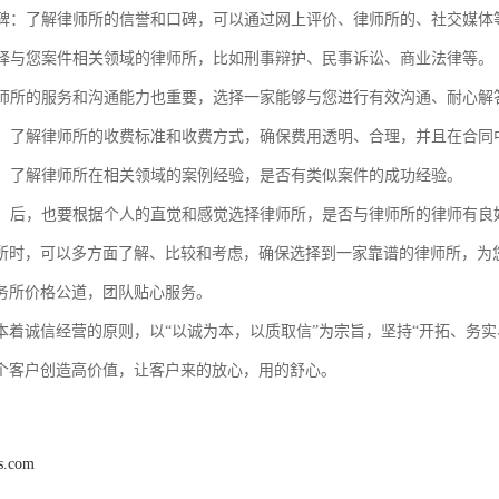
和口碑：了解律师所的信誉和口碑，可以通过网上评价、律师所的、社交媒
：选择与您案件相关领域的律师所，比如刑事辩护、民事诉讼、商业法律等。
：律师所的服务和沟通能力也重要，选择一家能够与您进行有效沟通、耐心解
透明：了解律师所的收费标准和收费方式，确保费用透明、合理，并且在合同
经验：了解律师所在相关领域的案例经验，是否有类似案件的成功经验。
感觉：后，也要根据个人的直觉和感觉选择律师所，是否与律师所的律师有
所时，可以多方面了解、比较和考虑，确保选择到一家靠谱的律师所，为
务所价格公道，团队贴心服务。
本着诚信经营的原则，以“以诚为本，以质取信”为宗旨，坚持“开拓、务
个客户创造高价值，让客户来的放心，用的舒心。
ls.com