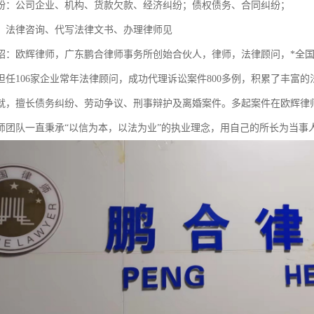
纷：公司企业、机构、货款欠款、经济纠纷；债权债务、合同纠纷；
：法律咨询、代写法律文书、办理律师见
绍：欧辉律师，广东鹏合律师事务所创始合伙人，律师，法律顾问，*全
担任106家企业常年法律顾问，成功代理诉讼案件800多例，积累了丰富
就，擅长债务纠纷、劳动争议、刑事辩护及离婚案件。多起案件在欧辉律
师团队一直秉承“以信为本，以法为业”的执业理念，用自己的所长为当事