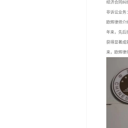
经济合同纠
非诉讼业务
欧辉律师介
年来，先后
获得显著成
来，欧辉律