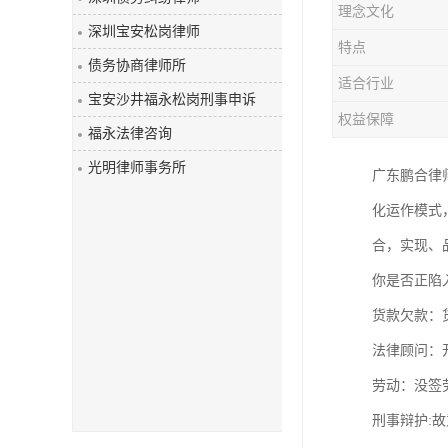
理念文化
深圳宝安松岗律师
特点
债务协商律师所
适合行业
宝安沙井福永松岗刑事申诉
权益保障
福永法律咨询
光明律师事务所
广东鹏合律
化运作模式
合，实现、
你是否正陷
货款欠款：
法律顾问：
劳动：没签
刑事辩护: