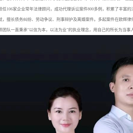
担任106家企业常年法律顾问，成功代理诉讼案件800多例，积累了丰富
就，擅长债务纠纷、劳动争议、刑事辩护及离婚案件。多起案件在欧辉律
师团队一直秉承“以信为本，以法为业”的执业理念，用自己的所长为当事