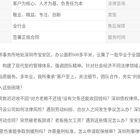
客户为核心、人才为基，负责任为本
法律咨询
敬业、精益、专注、创新
类型
全行业
售后保障
签署正规合同
服务时间
师事务所地处深圳市宝安区，办公面积600多平米，云集了一批毕业于全
，构建了现代型的管理体系，强调团队精神。针对社会经济不同法律领域
品质服务。多年业，我所秉承“客户至上，关注细节，团队合作，务实”的
入这些困境？
货款迟迟收不回?对方老赖不还钱?没有欠条还能收回钱吗？深圳债权律师
开设公司如何法律风险？遇到劳动纠纷、合伙人之间发生争议怎么办？深
劳动合同？突然被老板辞退？老板拖欠工资？遇到这些情况怎么办？宝安
故意伤害能争取到缓刑吗？诈罪量刑标准，怎么申请取保候审？深圳刑事律