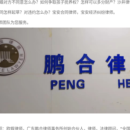
离婚对方不同意怎么办？如何争取孩子抚养权？怎样可以多分财产？沙井律
合同怎样起草？对违约怎么办？宝安合同律师，宝安经济纠纷律师。
师团队为您服务。
绍：欧辉律师，广东鹏合律师事务所创始合伙人，律师，法律顾问，*全