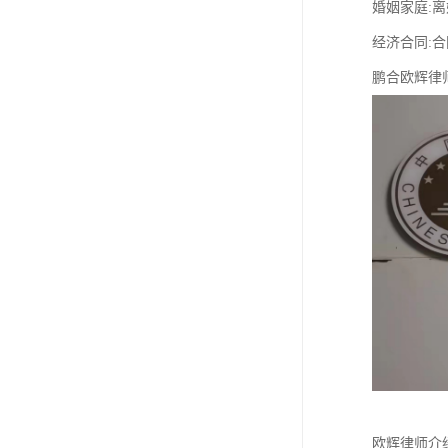
婚姻家庭:
经济合同:
鹏合欧辉律
欧辉律师介