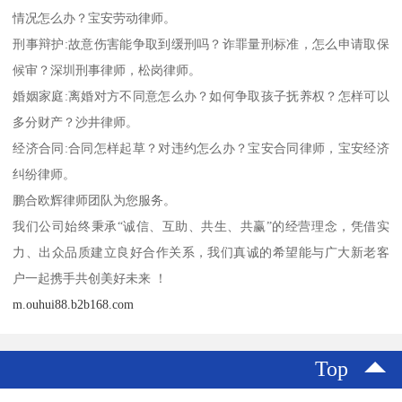
情况怎么办？宝安劳动律师。
刑事辩护:故意伤害能争取到缓刑吗？诈罪量刑标准，怎么申请取保
候审？深圳刑事律师，松岗律师。
婚姻家庭:离婚对方不同意怎么办？如何争取孩子抚养权？怎样可以
多分财产？沙井律师。
经济合同:合同怎样起草？对违约怎么办？宝安合同律师，宝安经济
纠纷律师。
鹏合欧辉律师团队为您服务。
我们公司始终秉承“诚信、互助、共生、共赢”的经营理念，凭借实
力、出众品质建立良好合作关系，我们真诚的希望能与广大新老客
户一起携手共创美好未来 ！
m.ouhui88.b2b168.com
Top