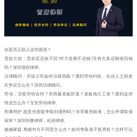
你是否正陷入这些困境？
货款欠款：货款迟迟收不回?对方老赖不还钱?没有欠条还能收回钱
吗？深圳债权律师。
法律顾问：开设公司如何法律风险？遇到劳动纠纷、合伙人之间发
生争议怎么办？深圳法律顾问。
劳动：没签劳动合同？突然被老板辞退？老板拖欠工资？遇到这些
情况怎么办？宝安劳动律师。
刑事辩护:故意伤害能争取到缓刑吗？诈罪量刑标准，怎么申请取保
候审？深圳刑事律师，松岗律师。
婚姻家庭:离婚对方不同意怎么办？如何争取孩子抚养权？怎样可以