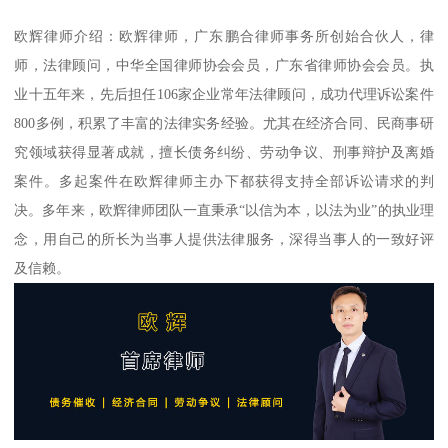
欧辉律师介绍：欧辉律师，广东鹏合律师事务所创始合伙人，律
师，法律顾问，中华全国律师协会会员，广东省律师协会会员。执
业十五年来，先后担任106家企业常年法律顾问，成功代理诉讼案件
800多例，积累了丰富的法律实务经验。尤其在经济合同、民商事研
究领域获得显著成就，擅长债务纠纷、劳动争议、刑事辩护及离婚
案件。多起案件在欧辉律师主办下都获得支持全部诉讼请求的判
决。多年来，欧辉律师团队一直秉承“以信为本，以法为业”的执业理
念，用自己的所长为当事人提供法律服务，深得当事人的一致好评
及信赖。