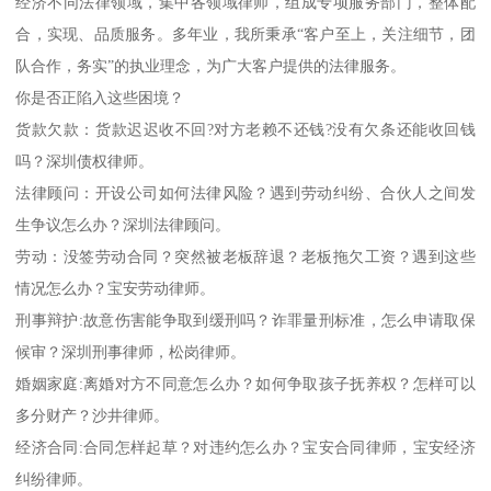
经济不同法律领域，集中各领域律师，组成专项服务部门，整体配
合，实现、品质服务。多年业，我所秉承“客户至上，关注细节，团
队合作，务实”的执业理念，为广大客户提供的法律服务。
你是否正陷入这些困境？
货款欠款：货款迟迟收不回?对方老赖不还钱?没有欠条还能收回钱
吗？深圳债权律师。
法律顾问：开设公司如何法律风险？遇到劳动纠纷、合伙人之间发
生争议怎么办？深圳法律顾问。
劳动：没签劳动合同？突然被老板辞退？老板拖欠工资？遇到这些
情况怎么办？宝安劳动律师。
刑事辩护:故意伤害能争取到缓刑吗？诈罪量刑标准，怎么申请取保
候审？深圳刑事律师，松岗律师。
婚姻家庭:离婚对方不同意怎么办？如何争取孩子抚养权？怎样可以
多分财产？沙井律师。
经济合同:合同怎样起草？对违约怎么办？宝安合同律师，宝安经济
纠纷律师。