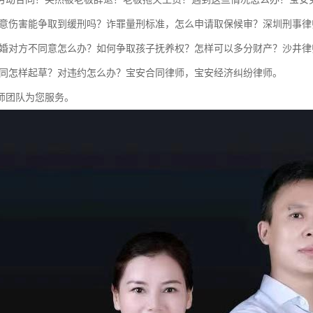
故意伤害能争取到缓刑吗？诈罪量刑标准，怎么申请取保候审？深圳刑事律
离婚对方不同意怎么办？如何争取孩子抚养权？怎样可以多分财产？沙井律
合同怎样起草？对违约怎么办？宝安合同律师，宝安经济纠纷律师。
师团队为您服务。