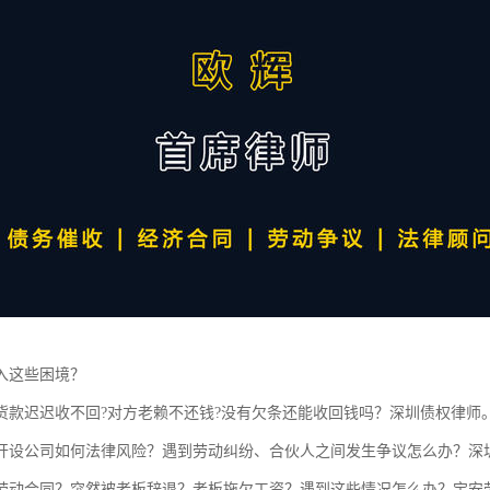
入这些困境？
货款迟迟收不回?对方老赖不还钱?没有欠条还能收回钱吗？深圳债权律师
开设公司如何法律风险？遇到劳动纠纷、合伙人之间发生争议怎么办？深
劳动合同？突然被老板辞退？老板拖欠工资？遇到这些情况怎么办？宝安