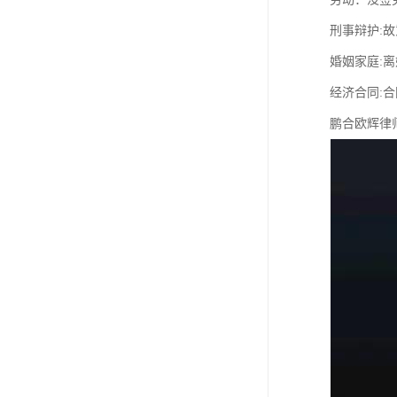
刑事辩护:
婚姻家庭:
经济合同:
鹏合欧辉律