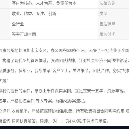
客户为核心、人才为基，负责任为本
法律咨询
敬业、精益、专注、创新
类型
全行业
售后保障
签署正规合同
服务时间
师事务所地处深圳市宝安区，办公面积600多平米，云集了一批毕业于全
，构建了现代型的管理体系，强调团队精神。针对社会经济不同法律领域
品质服务。多年业，我所秉承“客户至上，关注细节，团队合作，务实”的
优势：
做我们擅长的案件，亲办上千件真实案例，立足宝安十五年，资源丰富。
五年，严格把控案件,专人专案，标准化办案流程。
心律师,收费绝不，严格按照律协标准收费，所有收费项目合同明确约定,
所咨询,律师认真解答，律师,一对一，良心办案,不做虚假承诺。