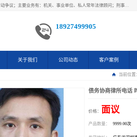
广东鹏合律师事务所主要业务范围：法律顾问、刑事案件、劳动争议；主要业务有：机关、事业单位、私人常年法律顾问；刑事案件辩护、案件代理、犯罪辩护、取保候审等法律事务；以及劳动合同、工伤、工资、辞退、开除等劳动法律事务；多年来，欧辉律师团队一直秉承“以信为本，以法为业”的执业理念，用自己的专业所长为当事人提供优质法律服务，深得当事人的一致好评及信赖。
18927499905
关于我们
公司动态
客户案例
当前位置
债务协商律所电话 
面议
价格：
产品数量：
9999.00次