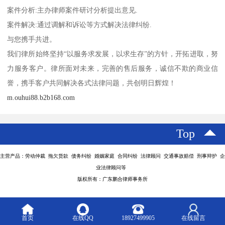
案件分析:主办律师案件研讨分析提出意见.
案件解决:通过调解和诉讼等方式解决法律纠纷.
与您携手共进。
我们律所始终坚持“以服务求发展，以求生存”的方针，开拓进取，努
力服务客户。律所面对未来，完善的售后服务，诚信不欺的商业信
誉，携手客户共同解决各式法律问题，共创明日辉煌！
m.ouhui88.b2b168.com
Top
主营产品：劳动仲裁 拖欠货款 债务纠纷 婚姻家庭 合同纠纷 法律顾问 交通事故赔偿 刑事辩护 企
业法律顾问等
版权所有：广东鹏合律师事务所
首页
在线QQ
18927499905
在线留言