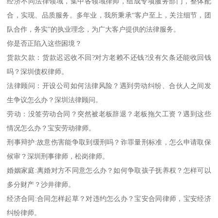
经济不同法律领域，集中各领域律师，组成专项服务部门，整体配
合，实现、品质服务。多年业，我所秉承“客户至上，关注细节，团
队合作，务实”的执业理念，为广大客户提供的法律服务。
你是否正陷入这些困境？
货款欠款：货款迟迟收不回?对方老赖不还钱?没有欠条还能收回钱
吗？深圳债权律师。
法律顾问：开设公司如何法律风险？遇到劳动纠纷、合伙人之间发
生争议怎么办？深圳法律顾问。
劳动：没签劳动合同？突然被老板辞退？老板拖欠工资？遇到这些
情况怎么办？宝安劳动律师。
刑事辩护:故意伤害能争取到缓刑吗？诈罪量刑标准，怎么申请取保
候审？深圳刑事律师，松岗律师。
婚姻家庭:离婚对方不同意怎么办？如何争取孩子抚养权？怎样可以
多分财产？沙井律师。
经济合同:合同怎样起草？对违约怎么办？宝安合同律师，宝安经济
纠纷律师。