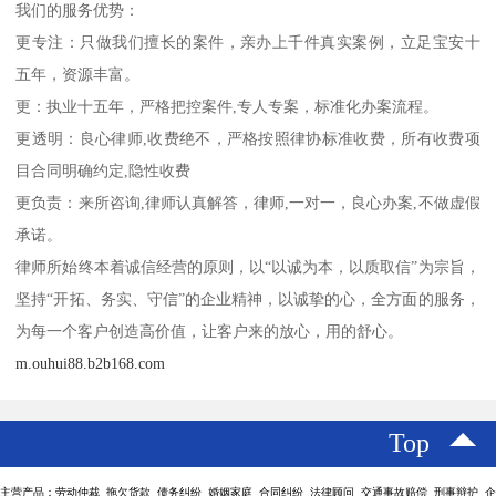
我们的服务优势：
更专注：只做我们擅长的案件，亲办上千件真实案例，立足宝安十
五年，资源丰富。
更：执业十五年，严格把控案件,专人专案，标准化办案流程。
更透明：良心律师,收费绝不，严格按照律协标准收费，所有收费项
目合同明确约定,隐性收费
更负责：来所咨询,律师认真解答，律师,一对一，良心办案,不做虚假
承诺。
律师所始终本着诚信经营的原则，以“以诚为本，以质取信”为宗旨，
坚持“开拓、务实、守信”的企业精神，以诚挚的心，全方面的服务，
为每一个客户创造高价值，让客户来的放心，用的舒心。
m.ouhui88.b2b168.com
Top
主营产品：劳动仲裁 拖欠货款 债务纠纷 婚姻家庭 合同纠纷 法律顾问 交通事故赔偿 刑事辩护 企