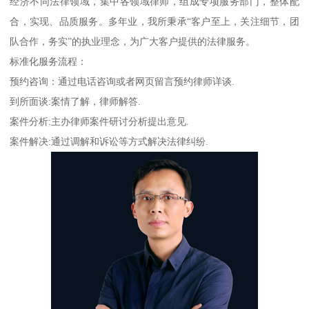
经济不同法律领域，集中各领域律师，组成专项服务部门，整体配
合，实现、品质服务。多年业，我所秉承“客户至上，关注细节，团
队合作，务实”的执业理念，为广大客户提供的法律服务。
标准化服务流程：
预约咨询：通过电话咨询或者网页留言预约律师详谈.
到所面谈:案情了解，律师解答.
案件分析:主办律师案件研讨分析提出意见.
案件解决:通过调解和诉讼等方式解决法律纠纷.