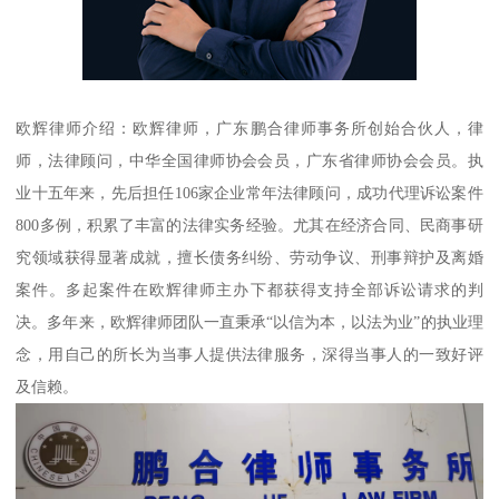
欧辉律师介绍：欧辉律师，广东鹏合律师事务所创始合伙人，律
师，法律顾问，中华全国律师协会会员，广东省律师协会会员。执
业十五年来，先后担任106家企业常年法律顾问，成功代理诉讼案件
800多例，积累了丰富的法律实务经验。尤其在经济合同、民商事研
究领域获得显著成就，擅长债务纠纷、劳动争议、刑事辩护及离婚
案件。多起案件在欧辉律师主办下都获得支持全部诉讼请求的判
决。多年来，欧辉律师团队一直秉承“以信为本，以法为业”的执业理
念，用自己的所长为当事人提供法律服务，深得当事人的一致好评
及信赖。