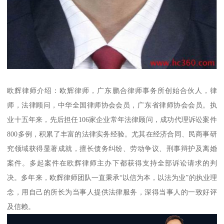
欧辉律师介绍：欧辉律师，广东鹏合律师事务所创始合伙人，律
师，法律顾问，中华全国律师协会会员，广东省律师协会会员。执
业十五年来，先后担任106家企业常年法律顾问，成功代理诉讼案件
800多例，积累了丰富的法律实务经验。尤其在经济合同、民商事研
究领域获得显著成就，擅长债务纠纷、劳动争议、刑事辩护及离婚
案件。多起案件在欧辉律师主办下都获得支持全部诉讼请求的判
决。多年来，欧辉律师团队一直秉承“以信为本，以法为业”的执业理
念，用自己的所长为当事人提供法律服务，深得当事人的一致好评
及信赖。