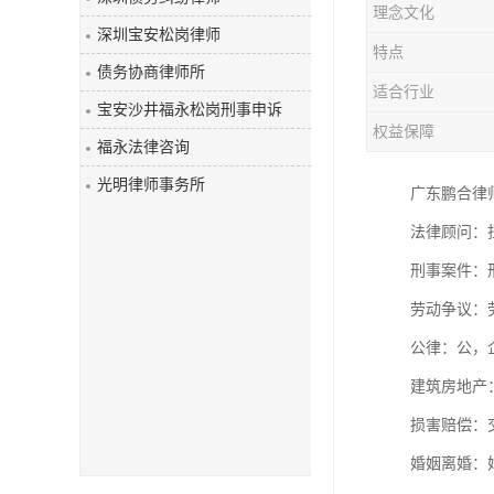
理念文化
深圳宝安松岗律师
特点
债务协商律师所
适合行业
宝安沙井福永松岗刑事申诉
权益保障
福永法律咨询
光明律师事务所
广东鹏合律
法律顾问：
刑事案件：
劳动争议：
公律：公
建筑房地产
损害赔偿：
婚姻离婚：