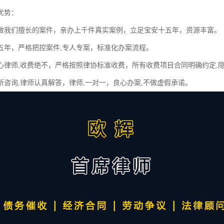
优势：
做我们擅长的案件，亲办上千件真实案例，立足宝安十五年，资源丰富。
五年，严格把控案件,专人专案，标准化办案流程。
心律师,收费绝不，严格按照律协标准收费，所有收费项目合同明确约定,
所咨询,律师认真解答，律师,一对一，良心办案,不做虚假承诺。