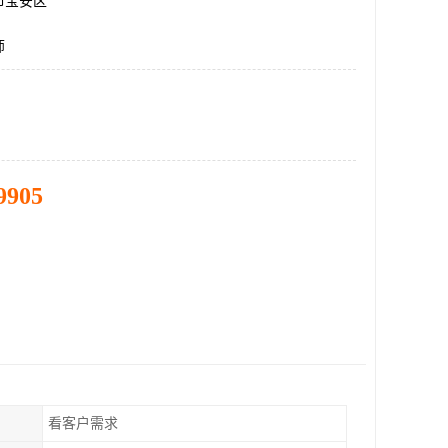
市宝安区
师
9905
看客户需求