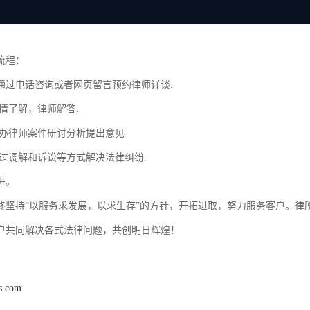
流程：
通过电话咨询或者网页留言预约律师详谈.
情了解，律师解答.
主办律师案件研讨分析提出意见.
通过调解和诉讼等方式解决法律纠纷.
进。
终坚持“以服务求发展，以求生存”的方针，开拓进取，努力服务客户。律
户共同解决各式法律问题，共创明日辉煌！
ls.com