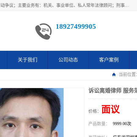
广东鹏合律师事务所主要业务范围：法律顾问、刑事案件、劳动争议；主要业务有：机关、事业单位、私人常年法律顾问；刑事案件辩护、案件代理、犯罪辩护、取保候审等法律事务；以及劳动合同、工伤、工资、辞退、开除等劳动法律事务；多年来，欧辉律师团队一直秉承“以信为本，以法为业”的执业理念，用自己的专业所长为当事人提供优质法律服务，深得当事人的一致好评及信赖。
18927499905
关于我们
公司动态
客户案例
当前位置
诉讼离婚律师 服务
面议
价格：
产品数量：
9999.00次