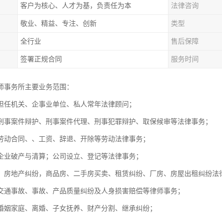
客户为核心、人才为基，负责任为本
法律咨询
敬业、精益、专注、创新
类型
全行业
售后保障
签署正规合同
服务时间
师事务所主要业务范围：
担任机关、企事业单位、私人常年法律顾问；
刑事案件辩护、刑事案件代理、刑事犯罪辩护、取保候审等法律事务
劳动合同、、工资、辞退、开除等劳动法律事务；
，企业破产与清算；公司设立、登记等法律事务；
：房地产纠纷，商品房、二手房买卖、租赁纠纷、厂房、房屋出租纠
交通事故、事故、产品质量纠纷及人身损害赔偿等律师事务；
婚姻家庭、离婚、子女抚养、财产分割、继承纠纷；