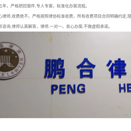
五年，严格把控案件,专人专案，标准化办案流程。
心律师,收费绝不，严格按照律协标准收费，所有收费项目合同明确约定,
所咨询,律师认真解答，律师,一对一，良心办案,不做虚假承诺。