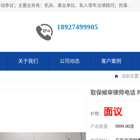
广东鹏合律师事务所主要业务范围：法律顾问、刑事案件、劳动争议；主要业务有：机关、事业单位、私人常年法律顾问；刑事案件辩护、案件代理、犯罪辩护、取保候审等法律事务；以及劳动合同、工伤、工资、辞退、开除等劳动法律事务；多年来，欧辉律师团队一直秉承“以信为本，以法为业”的执业理念，用自己的专业所长为当事人提供优质法律服务，深得当事人的一致好评及信赖。
18927499905
关于我们
公司动态
客户案例
当前位置
取保候审律师电话 
面议
价格：
产品数量：
9999.00次