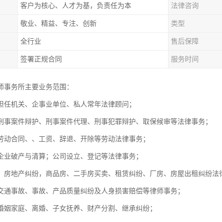
客户为核心、人才为基，负责任为本
法律咨询
敬业、精益、专注、创新
类型
全行业
售后保障
签署正规合同
服务时间
师事务所主要业务范围：
担任机关、企事业单位、私人常年法律顾问；
刑事案件辩护、刑事案件代理、刑事犯罪辩护、取保候审等法律事务
劳动合同、、工资、辞退、开除等劳动法律事务；
，企业破产与清算；公司设立、登记等法律事务；
：房地产纠纷，商品房、二手房买卖、租赁纠纷、厂房、房屋出租纠
交通事故、事故、产品质量纠纷及人身损害赔偿等律师事务；
婚姻家庭、离婚、子女抚养、财产分割、继承纠纷；