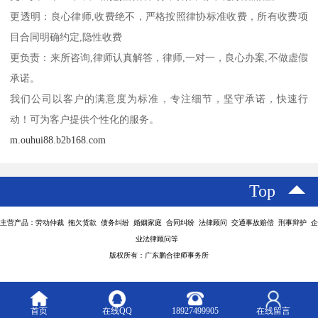
更透明：良心律师,收费绝不，严格按照律协标准收费，所有收费项
目合同明确约定,隐性收费
更负责：来所咨询,律师认真解答，律师,一对一，良心办案,不做虚假
承诺。
我们公司以客户的满意度为标准，专注细节，坚守承诺，快速行
动！可为客户提供个性化的服务。
m.ouhui88.b2b168.com
Top
主营产品：劳动仲裁 拖欠货款 债务纠纷 婚姻家庭 合同纠纷 法律顾问 交通事故赔偿 刑事辩护 企
业法律顾问等
版权所有：广东鹏合律师事务所
首页
在线QQ
18927499905
在线留言