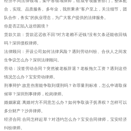
经济不同法律领域，集中各领域律师，组成专项服务部门，整体配
合，实现、品质服务。多年业，我所秉承“客户至上，关注细节，团
队合作，务实”的执业理念，为广大客户提供的法律服务。
你是否正陷入这些困境？
货款欠款：货款迟迟收不回?对方老赖不还钱?没有欠条还能收回钱
吗？深圳债权律师。
法律顾问：开设公司如何法律风险？遇到劳动纠纷、合伙人之间发
生争议怎么办？深圳法律顾问。
劳动：没签劳动合同？突然被老板辞退？老板拖欠工资？遇到这些
情况怎么办？宝安劳动律师。
刑事辩护:故意伤害能争取到缓刑吗？诈罪量刑标准，怎么申请取保
候审？深圳刑事律师，松岗律师。
婚姻家庭:离婚对方不同意怎么办？如何争取孩子抚养权？怎样可以
多分财产？沙井律师。
经济合同:合同怎样起草？对违约怎么办？宝安合同律师，宝安经济
纠纷律师。