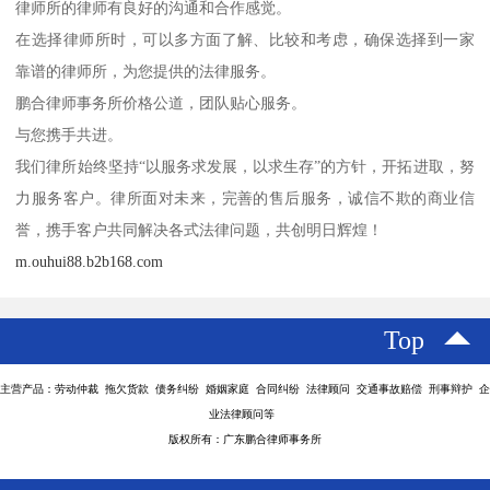
律师所的律师有良好的沟通和合作感觉。
在选择律师所时，可以多方面了解、比较和考虑，确保选择到一家
靠谱的律师所，为您提供的法律服务。
鹏合律师事务所价格公道，团队贴心服务。
与您携手共进。
我们律所始终坚持“以服务求发展，以求生存”的方针，开拓进取，努
力服务客户。律所面对未来，完善的售后服务，诚信不欺的商业信
誉，携手客户共同解决各式法律问题，共创明日辉煌！
m.ouhui88.b2b168.com
Top
主营产品：劳动仲裁 拖欠货款 债务纠纷 婚姻家庭 合同纠纷 法律顾问 交通事故赔偿 刑事辩护 企
业法律顾问等
版权所有：广东鹏合律师事务所