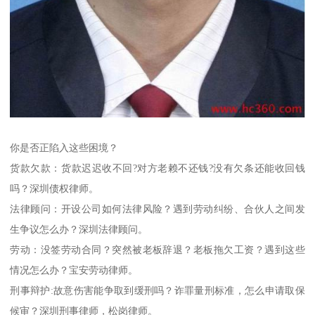
你是否正陷入这些困境？
货款欠款：货款迟迟收不回?对方老赖不还钱?没有欠条还能收回钱
吗？深圳债权律师。
法律顾问：开设公司如何法律风险？遇到劳动纠纷、合伙人之间发
生争议怎么办？深圳法律顾问。
劳动：没签劳动合同？突然被老板辞退？老板拖欠工资？遇到这些
情况怎么办？宝安劳动律师。
刑事辩护:故意伤害能争取到缓刑吗？诈罪量刑标准，怎么申请取保
候审？深圳刑事律师，松岗律师。