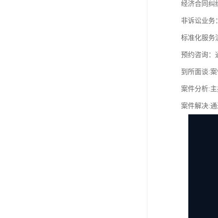
经济合同纠
非诉讼业务
标准化服务
预约咨询：
到所面谈:案
案件分析:
案件解决: