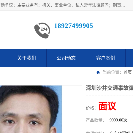
广东鹏合律师事务所主要业务范围：法律顾问、刑事案件、劳动争议；主要业务有：机关、事业单位、私人常年法律顾问；刑事案件辩护、案件代理、犯罪辩护、取保候审等法律事务；以及劳动合同、工伤、工资、辞退、开除等劳动法律事务；多年来，欧辉律师团队一直秉承“以信为本，以法为业”的执业理念，用自己的专业所长为当事人提供优质法律服务，深得当事人的一致好评及信赖。
18927499905
关于我们
公司动态
客户案例
当前位置：
首页
深圳沙井交通事故律
面议
价格：
产品数量：
9999.00次