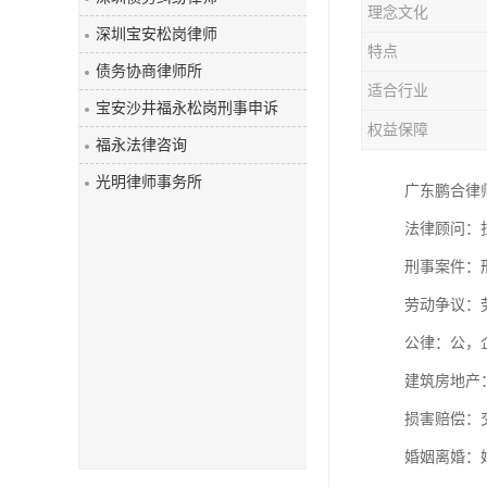
理念文化
深圳宝安松岗律师
特点
债务协商律师所
适合行业
宝安沙井福永松岗刑事申诉
权益保障
福永法律咨询
光明律师事务所
广东鹏合律
法律顾问：
刑事案件：
劳动争议：
公律：公
建筑房地产
损害赔偿：
婚姻离婚：