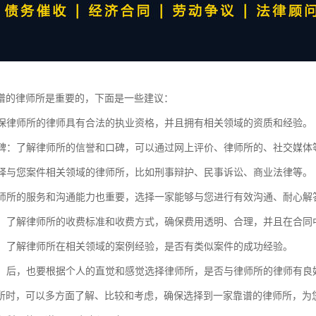
谱的律师所是重要的，下面是一些建议：
：确保律师所的律师具有合法的执业资格，并且拥有相关领域的资质和经验。
和口碑：了解律师所的信誉和口碑，可以通过网上评价、律师所的、社交媒
：选择与您案件相关领域的律师所，比如刑事辩护、民事诉讼、商业法律等。
：律师所的服务和沟通能力也重要，选择一家能够与您进行有效沟通、耐心解
透明：了解律师所的收费标准和收费方式，确保费用透明、合理，并且在合同
经验：了解律师所在相关领域的案例经验，是否有类似案件的成功经验。
感觉：后，也要根据个人的直觉和感觉选择律师所，是否与律师所的律师有
所时，可以多方面了解、比较和考虑，确保选择到一家靠谱的律师所，为