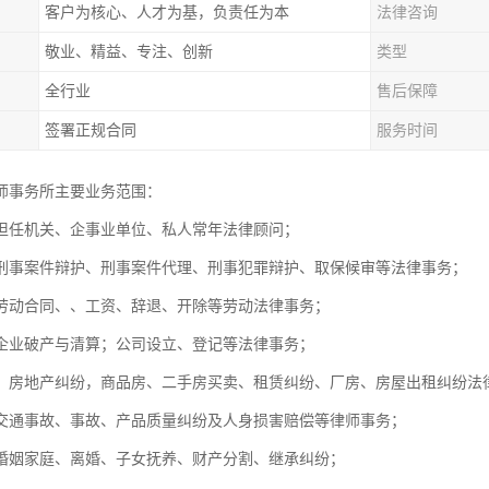
客户为核心、人才为基，负责任为本
法律咨询
敬业、精益、专注、创新
类型
全行业
售后保障
签署正规合同
服务时间
师事务所主要业务范围：
担任机关、企事业单位、私人常年法律顾问；
刑事案件辩护、刑事案件代理、刑事犯罪辩护、取保候审等法律事务
劳动合同、、工资、辞退、开除等劳动法律事务；
，企业破产与清算；公司设立、登记等法律事务；
：房地产纠纷，商品房、二手房买卖、租赁纠纷、厂房、房屋出租纠
交通事故、事故、产品质量纠纷及人身损害赔偿等律师事务；
婚姻家庭、离婚、子女抚养、财产分割、继承纠纷；