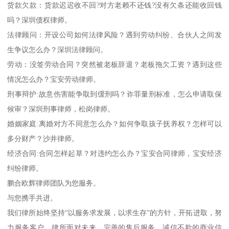
货款欠款：货款迟迟收不回?对方老赖不还钱?没有欠条还能收回钱
吗？深圳债权律师。
法律顾问：开设公司如何法律风险？遇到劳动纠纷、合伙人之间发
生争议怎么办？深圳法律顾问。
劳动：没签劳动合同？突然被老板辞退？老板拖欠工资？遇到这些
情况怎么办？宝安劳动律师。
刑事辩护:故意伤害能争取到缓刑吗？诈罪量刑标准，怎么申请取保
候审？深圳刑事律师，松岗律师。
婚姻家庭:离婚对方不同意怎么办？如何争取孩子抚养权？怎样可以
多分财产？沙井律师。
经济合同:合同怎样起草？对违约怎么办？宝安合同律师，宝安经济
纠纷律师。
鹏合欧辉律师团队为您服务。
与您携手共进。
我们律所始终坚持“以服务求发展，以求生存”的方针，开拓进取，努
力服务客户。律所面对未来，完善的售后服务，诚信不欺的商业信