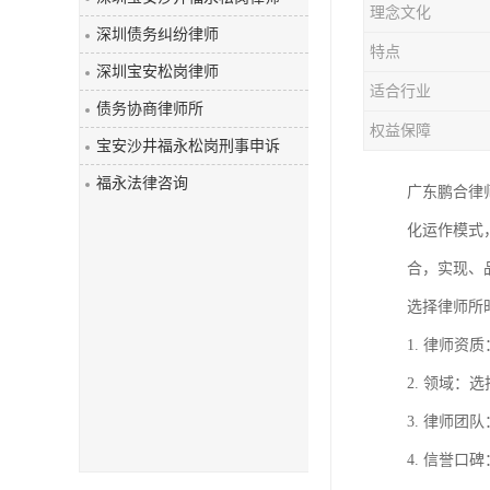
理念文化
深圳债务纠纷律师
特点
深圳宝安松岗律师
适合行业
债务协商律师所
权益保障
宝安沙井福永松岗刑事申诉
福永法律咨询
广东鹏合律
化运作模式
合，实现、
选择律师所
1. 律师
2. 领域
3. 律师
4. 信誉