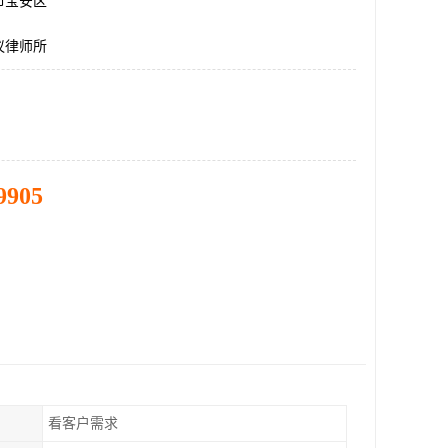
市宝安区
议律师所
9905
看客户需求