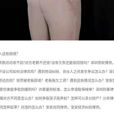
入这些困境？
货款迟迟收不回?对方老赖不还钱?没有欠条还能收回钱吗？深圳债权律师
开设公司如何法律风险？遇到劳动纠纷、合伙人之间发生争议怎么办？深
劳动合同？突然被老板辞退？老板拖欠工资？遇到这些情况怎么办？宝安
故意伤害能争取到缓刑吗？诈罪量刑标准，怎么申请取保候审？深圳刑事律
离婚对方不同意怎么办？如何争取孩子抚养权？怎样可以多分财产？沙井律
合同怎样起草？对违约怎么办？宝安合同律师，宝安经济纠纷律师。