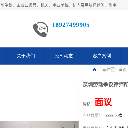
广东鹏合律师事务所主要业务范围：法律顾问、刑事案件、劳动争议；主要业务有：机关、事业单位、私人常年法律顾问；刑事案件辩护、案件代理、犯罪辩护、取保候审等法律事务；以及劳动合同、工伤、工资、辞退、开除等劳动法律事务；多年来，欧辉律师团队一直秉承“以信为本，以法为业”的执业理念，用自己的专业所长为当事人提供优质法律服务，深得当事人的一致好评及信赖。
18927499905
关于我们
公司动态
客户案例
当前位置：
首页
深圳劳动争议律师所
面议
价格：
产品数量：
9999.00次