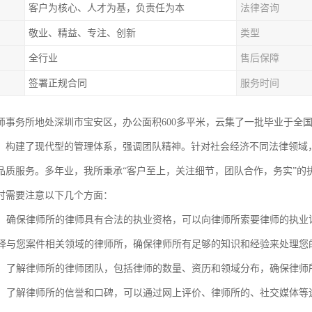
客户为核心、人才为基，负责任为本
法律咨询
敬业、精益、专注、创新
类型
全行业
售后保障
签署正规合同
服务时间
师事务所地处深圳市宝安区，办公面积600多平米，云集了一批毕业于全
，构建了现代型的管理体系，强调团队精神。针对社会经济不同法律领域
品质服务。多年业，我所秉承“客户至上，关注细节，团队合作，务实”的
时需要注意以下几个方面：
资质：确保律师所的律师具有合法的执业资格，可以向律师所索要律师的执
：选择与您案件相关领域的律师所，确保律师所有足够的知识和经验来处理您
团队：了解律师所的律师团队，包括律师的数量、资历和领域分布，确保律
口碑：了解律师所的信誉和口碑，可以通过网上评价、律师所的、社交媒体