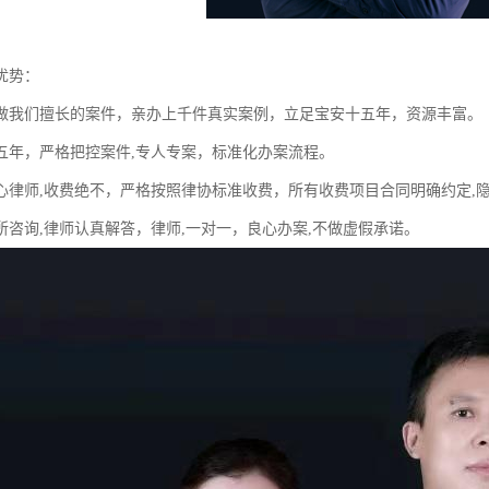
优势：
做我们擅长的案件，亲办上千件真实案例，立足宝安十五年，资源丰富。
五年，严格把控案件,专人专案，标准化办案流程。
心律师,收费绝不，严格按照律协标准收费，所有收费项目合同明确约定,
所咨询,律师认真解答，律师,一对一，良心办案,不做虚假承诺。