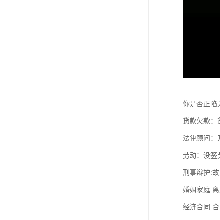
你是否正陷
货款欠款：
法律顾问：
劳动：没签
刑事辩护:
婚姻家庭:
经济合同: