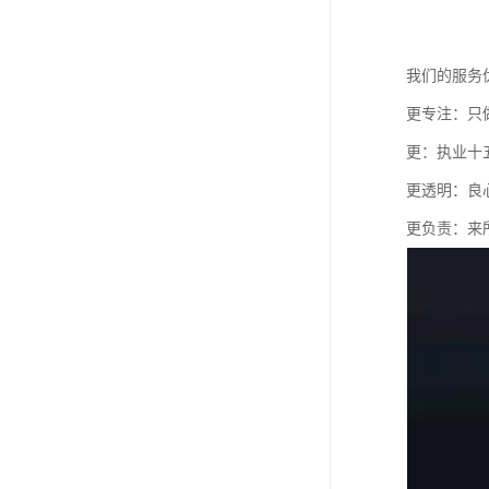
我们的服务
更专注：只
更：执业十
更透明：良
更负责：来