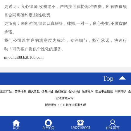
更透明：良心律师,收费绝不，严格按照律协标准收费，所有收费项
目合同明确约定,隐性收费
更负责：来所咨询,律师认真解答，律师,一对一，良心办案,不做虚假
承诺。
我们公司以客户的满意度为标准，专注细节，坚守承诺，快速行
动！可为客户提供个性化的服务。
m.ouhui88.b2b168.com
Top
主营产品：劳动仲裁 拖欠货款 债务纠纷 婚姻家庭 合同纠纷 法律顾问 交通事故赔偿 刑事辩护 企
业法律顾问等
版权所有：广东鹏合律师事务所
首页
在线QQ
18927499905
在线留言