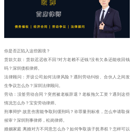
你是否正陷入这些困境？
货款欠款：货款迟迟收不回?对方老赖不还钱?没有欠条还能收回钱
吗？深圳债权律师。
法律顾问：开设公司如何法律风险？遇到劳动纠纷、合伙人之间发
生争议怎么办？深圳法律顾问。
劳动：没签劳动合同？突然被老板辞退？老板拖欠工资？遇到这些
情况怎么办？宝安劳动律师。
刑事辩护:故意伤害能争取到缓刑吗？诈罪量刑标准，怎么申请取保
候审？深圳刑事律师，松岗律师。
婚姻家庭:离婚对方不同意怎么办？如何争取孩子抚养权？怎样可以