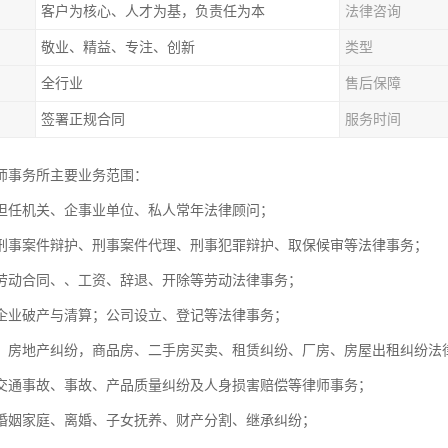
客户为核心、人才为基，负责任为本
法律咨询
敬业、精益、专注、创新
类型
全行业
售后保障
签署正规合同
服务时间
师事务所主要业务范围：
担任机关、企事业单位、私人常年法律顾问；
刑事案件辩护、刑事案件代理、刑事犯罪辩护、取保候审等法律事务
劳动合同、、工资、辞退、开除等劳动法律事务；
，企业破产与清算；公司设立、登记等法律事务；
：房地产纠纷，商品房、二手房买卖、租赁纠纷、厂房、房屋出租纠
交通事故、事故、产品质量纠纷及人身损害赔偿等律师事务；
婚姻家庭、离婚、子女抚养、财产分割、继承纠纷；