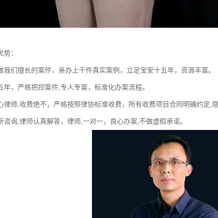
优势：
做我们擅长的案件，亲办上千件真实案例，立足宝安十五年，资源丰富。
五年，严格把控案件,专人专案，标准化办案流程。
心律师,收费绝不，严格按照律协标准收费，所有收费项目合同明确约定,
所咨询,律师认真解答，律师,一对一，良心办案,不做虚假承诺。