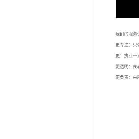
我们的服务
更专注：只
更：执业十
更透明：良
更负责：来