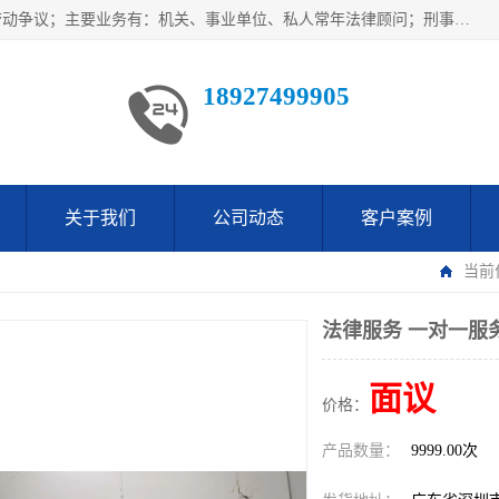
广东鹏合律师事务所主要业务范围：法律顾问、刑事案件、劳动争议；主要业务有：机关、事业单位、私人常年法律顾问；刑事案件辩护、案件代理、犯罪辩护、取保候审等法律事务；以及劳动合同、工伤、工资、辞退、开除等劳动法律事务；多年来，欧辉律师团队一直秉承“以信为本，以法为业”的执业理念，用自己的专业所长为当事人提供优质法律服务，深得当事人的一致好评及信赖。
18927499905
关于我们
公司动态
客户案例
当前
法律服务 一对一服
面议
价格：
产品数量：
9999.00次