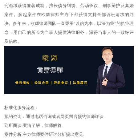
究领域获得显著成就，擅长债务纠纷、劳动争议、刑事辩护及离婚
案件。多起案件在欧辉律师主办下都获得支持全部诉讼请求的判
决。多年来，欧辉律师团队一直秉承“以信为本，以法为业”的执业理
念，用自己的所长为当事人提供法律服务，深得当事人的一致好评
及信赖。
标准化服务流程：
预约咨询：通过电话咨询或者网页留言预约律师详谈.
到所面谈:案情了解，律师解答.
案件分析:主办律师案件研讨分析提出意见.