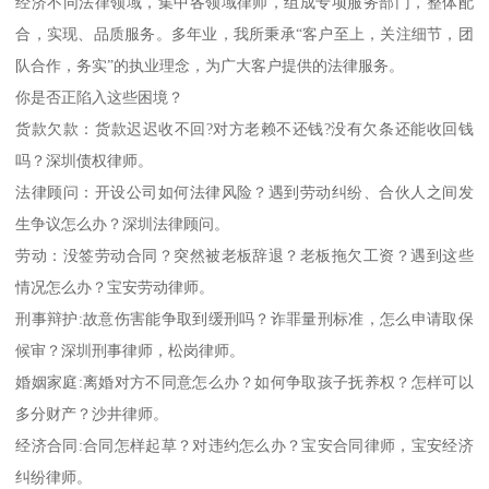
经济不同法律领域，集中各领域律师，组成专项服务部门，整体配
合，实现、品质服务。多年业，我所秉承“客户至上，关注细节，团
队合作，务实”的执业理念，为广大客户提供的法律服务。
你是否正陷入这些困境？
货款欠款：货款迟迟收不回?对方老赖不还钱?没有欠条还能收回钱
吗？深圳债权律师。
法律顾问：开设公司如何法律风险？遇到劳动纠纷、合伙人之间发
生争议怎么办？深圳法律顾问。
劳动：没签劳动合同？突然被老板辞退？老板拖欠工资？遇到这些
情况怎么办？宝安劳动律师。
刑事辩护:故意伤害能争取到缓刑吗？诈罪量刑标准，怎么申请取保
候审？深圳刑事律师，松岗律师。
婚姻家庭:离婚对方不同意怎么办？如何争取孩子抚养权？怎样可以
多分财产？沙井律师。
经济合同:合同怎样起草？对违约怎么办？宝安合同律师，宝安经济
纠纷律师。