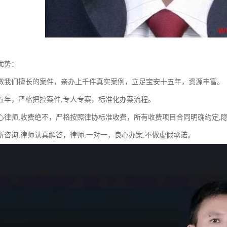
优势：
做我们擅长的案件，亲办上千件真实案例，立足宝安十五年，资源丰富。
五年，严格把控案件,专人专案，标准化办案流程。
心律师,收费绝不，严格按照律协标准收费，所有收费项目合同明确约定,
所咨询,律师认真解答，律师,一对一，良心办案,不做虚假承诺。