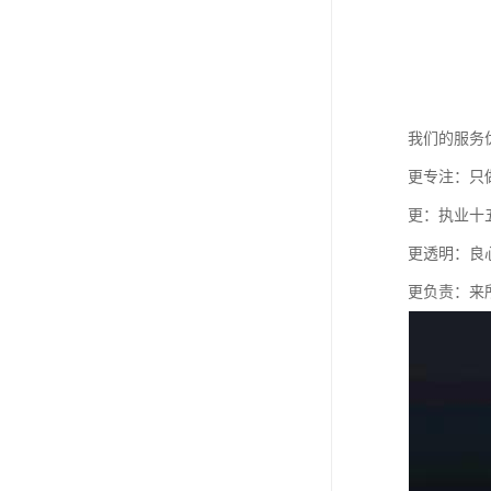
我们的服务
更专注：只
更：执业十
更透明：良
更负责：来