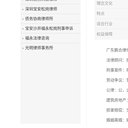
理念文化
深圳宝安松岗律师
特点
债务协商律师所
适合行业
宝安沙井福永松岗刑事申诉
权益保障
福永法律咨询
光明律师事务所
广东鹏合律
法律顾问：
刑事案件：
劳动争议：
公律：公
建筑房地产
损害赔偿：
婚姻离婚：