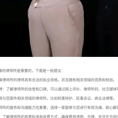
谱的律师所是重要的，下面是一些建议：
：确保律师所的律师具有合法的执业资格，并且拥有相关领域的资质和经验。
和口碑：了解律师所的信誉和口碑，可以通过网上评价、律师所的、社交媒
：选择与您案件相关领域的律师所，比如刑事辩护、民事诉讼、商业法律等。
：律师所的服务和沟通能力也重要，选择一家能够与您进行有效沟通、耐心解
透明：了解律师所的收费标准和收费方式，确保费用透明、合理，并且在合同