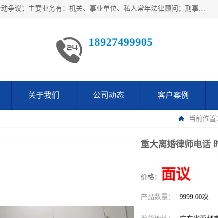
广东鹏合律师事务所主要业务范围：法律顾问、刑事案件、劳动争议；主要业务有：机关、事业单位、私人常年法律顾问；刑事案件辩护、案件代理、犯罪辩护、取保候审等法律事务；以及劳动合同、工伤、工资、辞退、开除等劳动法律事务；多年来，欧辉律师团队一直秉承“以信为本，以法为业”的执业理念，用自己的专业所长为当事人提供优质法律服务，深得当事人的一致好评及信赖。
18927499905
关于我们
公司动态
客户案例
当前位置
重大离婚律师电话 
面议
价格：
产品数量：
9999.00次