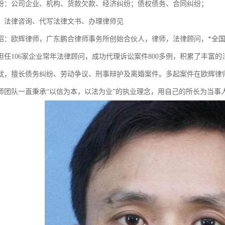
纷：公司企业、机构、货款欠款、经济纠纷；债权债务、合同纠纷；
：法律咨询、代写法律文书、办理律师见
绍：欧辉律师，广东鹏合律师事务所创始合伙人，律师，法律顾问，*全
担任106家企业常年法律顾问，成功代理诉讼案件800多例，积累了丰富
就，擅长债务纠纷、劳动争议、刑事辩护及离婚案件。多起案件在欧辉律
师团队一直秉承“以信为本，以法为业”的执业理念，用自己的所长为当事