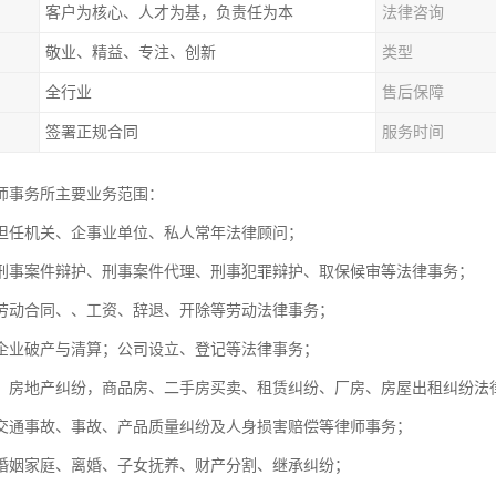
客户为核心、人才为基，负责任为本
法律咨询
敬业、精益、专注、创新
类型
全行业
售后保障
签署正规合同
服务时间
师事务所主要业务范围：
担任机关、企事业单位、私人常年法律顾问；
刑事案件辩护、刑事案件代理、刑事犯罪辩护、取保候审等法律事务
劳动合同、、工资、辞退、开除等劳动法律事务；
，企业破产与清算；公司设立、登记等法律事务；
：房地产纠纷，商品房、二手房买卖、租赁纠纷、厂房、房屋出租纠
交通事故、事故、产品质量纠纷及人身损害赔偿等律师事务；
婚姻家庭、离婚、子女抚养、财产分割、继承纠纷；