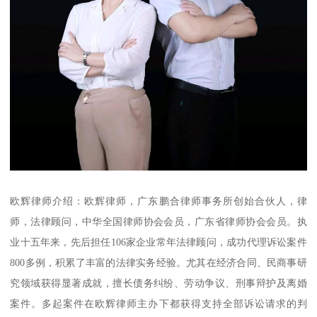
欧辉律师介绍：欧辉律师，广东鹏合律师事务所创始合伙人，律
师，法律顾问，中华全国律师协会会员，广东省律师协会会员。执
业十五年来，先后担任106家企业常年法律顾问，成功代理诉讼案件
800多例，积累了丰富的法律实务经验。尤其在经济合同、民商事研
究领域获得显著成就，擅长债务纠纷、劳动争议、刑事辩护及离婚
案件。多起案件在欧辉律师主办下都获得支持全部诉讼请求的判