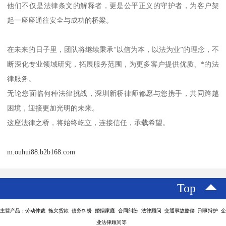
他们不仅是法律条文的解释者，更是公平正义的守护者，为客户架
起一座座通往安全与成功的桥梁。
在未来的日子里，团队将继续秉承“以信为本，以法为业”的理念，不
断深化专业领域研究，拓展服务范围，为更多客户提供优质、*的法
律服务。
无论您面临何种法律挑战，深圳新桥律师都愿与您携手，共同跨越
困境，迎接更加光明的未来。
这座法律之桥，将始终屹立，连接信任，承载希望。
m.ouhui88.b2b168.com
Top
主营产品：劳动仲裁 拖欠货款 债务纠纷 婚姻家庭 合同纠纷 法律顾问 交通事故赔偿 刑事辩护 企
业法律顾问等