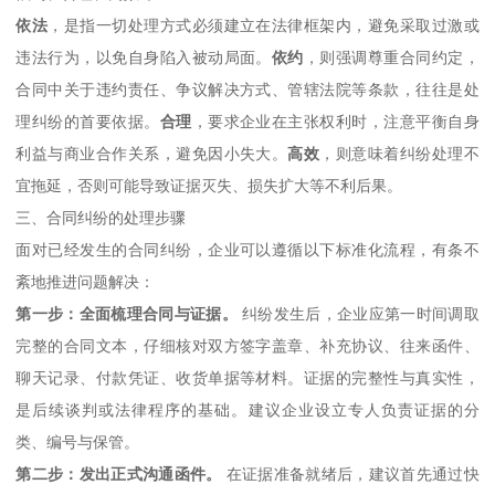
依法
，是指一切处理方式必须建立在法律框架内，避免采取过激或
违法行为，以免自身陷入被动局面。
依约
，则强调尊重合同约定，
合同中关于违约责任、争议解决方式、管辖法院等条款，往往是处
理纠纷的首要依据。
合理
，要求企业在主张权利时，注意平衡自身
利益与商业合作关系，避免因小失大。
高效
，则意味着纠纷处理不
宜拖延，否则可能导致证据灭失、损失扩大等不利后果。
三、合同纠纷的处理步骤
面对已经发生的合同纠纷，企业可以遵循以下标准化流程，有条不
紊地推进问题解决：
第一步：全面梳理合同与证据。
纠纷发生后，企业应第一时间调取
完整的合同文本，仔细核对双方签字盖章、补充协议、往来函件、
聊天记录、付款凭证、收货单据等材料。证据的完整性与真实性，
是后续谈判或法律程序的基础。建议企业设立专人负责证据的分
类、编号与保管。
第二步：发出正式沟通函件。
在证据准备就绪后，建议首先通过快