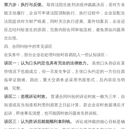
第六步：执行与反馈。
取得法院生效判决或仲裁裁决后，若对方未
能主动履行，企业可申请法院强制执行。执行过程中，企业应配合
法院提供对方财产线索，同时关注执行进展。案件结案后，企业还
应总结纠纷发生的原因，完善内部合同审核流程，避免类似问题再
次出现。
四、合同纠纷中的常见误区
在实务中，部分企业在处理纠纷时容易陷入一些认知误区：
误区一：认为口头约定也具有完全的法律效力。
虽然口头协议在某
些情况下也能成立，但一旦发生争议，主张口头约定的一方往往面
临举证困难。因此，重大交易务必采用书面形式，且内容应当明
确、完整。
误区二：忽视诉讼时效。
普通合同纠纷的诉讼时效一般为三年，自
知道或应当知道权利受到损害之日起计算。若企业在时效届满后才
起诉，即使事实清楚，也可能因时效问题丧失胜诉权。
误区三：认为胜诉后就能顺利拿到钱。
诉讼或仲裁的核心目标是确