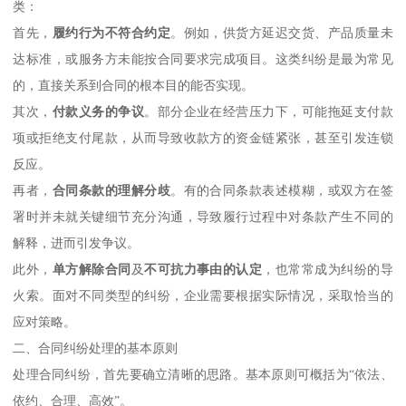
类：
首先，
履约行为不符合约定
。例如，供货方延迟交货、产品质量未
达标准，或服务方未能按合同要求完成项目。这类纠纷是最为常见
的，直接关系到合同的根本目的能否实现。
其次，
付款义务的争议
。部分企业在经营压力下，可能拖延支付款
项或拒绝支付尾款，从而导致收款方的资金链紧张，甚至引发连锁
反应。
再者，
合同条款的理解分歧
。有的合同条款表述模糊，或双方在签
署时并未就关键细节充分沟通，导致履行过程中对条款产生不同的
解释，进而引发争议。
此外，
单方解除合同
及
不可抗力事由的认定
，也常常成为纠纷的导
火索。面对不同类型的纠纷，企业需要根据实际情况，采取恰当的
应对策略。
二、合同纠纷处理的基本原则
处理合同纠纷，首先要确立清晰的思路。基本原则可概括为“依法、
依约、合理、高效”。