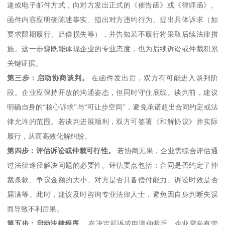
递或电子邮件方式，向对方发出正式的《催告函》或《律师函》。
函件内容应明确陈述事实、指出对方违约行为、提出具体诉求（如
要求限期履行、赔偿损失等），并告知若不履行将采取后续法律措
施。这一步骤既能体现企业的专业态度，也为后续诉讼或仲裁积累
关键证据。
第三步：启动协商谈判。
在函件发出后，双方有可能进入谈判阶
段。企业应保持开放的沟通姿态，但同时守住底线。谈判前，建议
明确自身的“核心诉求”与“可让步空间”，避免承诺超出合同约定或法
律允许的范围。若谈判进展顺利，双方可签署《和解协议》并实际
履行，从而高效化解纠纷。
第四步：评估诉讼或仲裁可行性。
若协商无果，企业需综合评估通
过法律途径解决问题的必要性。评估要点包括：合同是否约定了仲
裁条款、争议金额的大小、对方是否具备偿付能力、诉讼时效是否
届满等。此时，建议及时咨询专业法律人士，避免因自身判断失误
而导致不利后果。
第五步：启动法律程序。
在决定起诉或申请仲裁后，企业需向有管