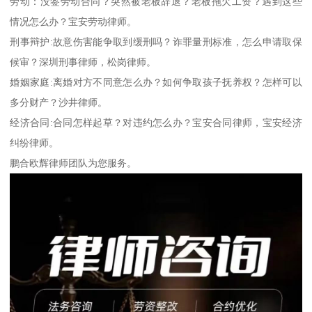
劳动：没签劳动合同？突然被老板辞退？老板拖欠工资？遇到这些
情况怎么办？宝安劳动律师。
刑事辩护:故意伤害能争取到缓刑吗？诈罪量刑标准，怎么申请取保
候审？深圳刑事律师，松岗律师。
婚姻家庭:离婚对方不同意怎么办？如何争取孩子抚养权？怎样可以
多分财产？沙井律师。
经济合同:合同怎样起草？对违约怎么办？宝安合同律师，宝安经济
纠纷律师。
鹏合欧辉律师团队为您服务。