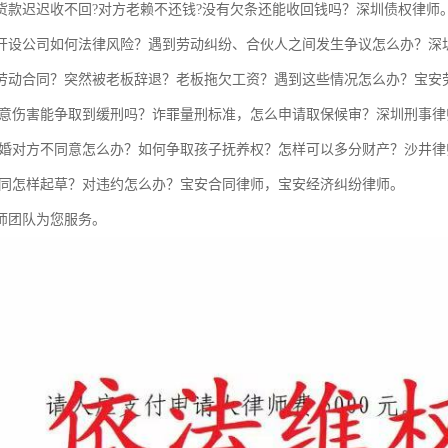
货款迟迟收不回?对方老赖不还钱?没有欠条还能收回钱吗？深圳债权律师
开设公司如何法律风险？遇到劳动纠纷、合伙人之间发生争议怎么办？深
劳动合同？突然被老板辞退？老板拖欠工资？遇到这些情况怎么办？宝安
故意伤害能争取到缓刑吗？诈罪量刑标准，怎么申请取保候审？深圳刑事律
离婚对方不同意怎么办？如何争取孩子抚养权？怎样可以多分财产？沙井律
合同怎样起草？对违约怎么办？宝安合同律师，宝安经济纠纷律师。
师团队为您服务。