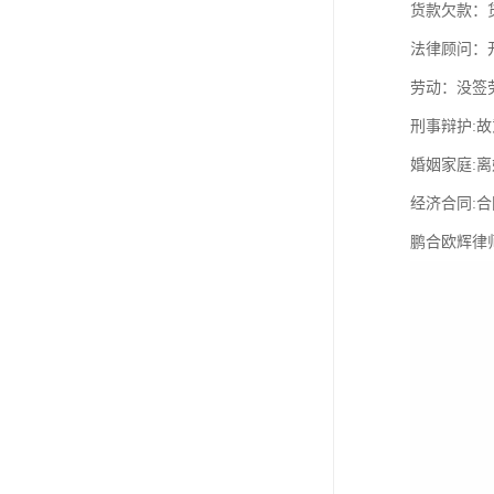
货款欠款：
法律顾问：
劳动：没签
刑事辩护:
婚姻家庭:
经济合同:
鹏合欧辉律