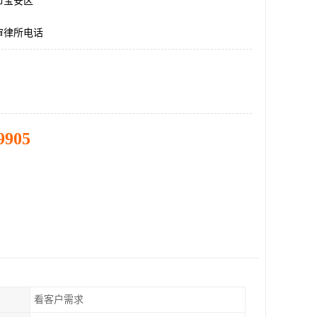
市宝安区
审律所电话
9905
看客户需求