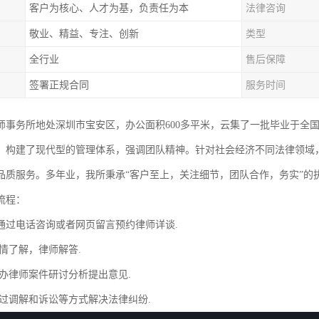
客户为核心、人才为基，负责任为本
法律咨询
敬业、精益、专注、创新
类型
全行业
售后保障
签署正规合同
服务时间
师事务所地处深圳市宝安区，办公面积600多平米，云集了一批毕业于全
，构建了现代型的管理体系，强调团队精神。针对社会经济不同法律领域
品质服务。多年业，我所秉承“客户至上，关注细节，团队合作，务实”的
流程：
通过电话咨询或者网页留言预约律师详谈.
情了解，律师解答.
主办律师案件研讨分析提出意见.
通过调解和诉讼等方式解决法律纠纷.