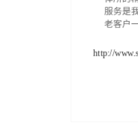
务。
6. 费
用透明、
7. 案
类似案件
8. 个人
所，是否
在选择律
择到一家