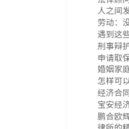
以向律师
2. 领
足够的知
3. 律
资历和领
件。
4. 信
价、律师
5. 服务
通、耐心