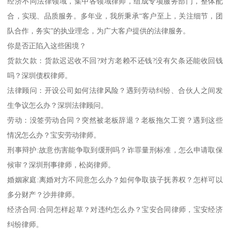
经济不同法律领域，集中各领域律师，组成专项服务部门，整体配
合，实现、品质服务。多年业，我所秉承“客户至上，关注细节，团
队合作，务实”的执业理念，为广大客户提供的法律服务。
你是否正陷入这些困境？
货款欠款：货款迟迟收不回?对方老赖不还钱?没有欠条还能收回钱
吗？深圳债权律师。
法律顾问：开设公司如何法律风险？遇到劳动纠纷、合伙人之间发
生争议怎么办？深圳法律顾问。
劳动：没签劳动合同？突然被老板辞退？老板拖欠工资？遇到这些
情况怎么办？宝安劳动律师。
刑事辩护:故意伤害能争取到缓刑吗？诈罪量刑标准，怎么申请取保
候审？深圳刑事律师，松岗律师。
婚姻家庭:离婚对方不同意怎么办？如何争取孩子抚养权？怎样可以
多分财产？沙井律师。
经济合同:合同怎样起草？对违约怎么办？宝安合同律师，宝安经济
纠纷律师。