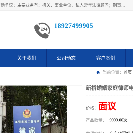
广东鹏合律师事务所主要业务范围：法律顾问、刑事案件、劳动争议；主要业务有：机关、事业单位、私人常年法律顾问；刑事案件辩护、案件代理、犯罪辩护、取保候审等法律事务；以及劳动合同、工伤、工资、辞退、开除等劳动法律事务；多年来，欧辉律师团队一直秉承“以信为本，以法为业”的执业理念，用自己的专业所长为当事人提供优质法律服务，深得当事人的一致好评及信赖。
18927499905
关于我们
公司动态
客户案例
当前位置：
首页
新桥婚姻家庭律师电
面议
价格：
产品数量：
9999.00次