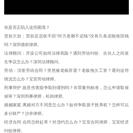
你是否正陷入这些困境？
货款欠款：货款迟迟收不回?对方老赖不还钱?没有欠条还能收回钱
吗？深圳债权律师。
法律顾问：开设公司如何法律风险？遇到劳动纠纷、合伙人之间发
生争议怎么办？深圳法律顾问。
劳动：没签劳动合同？突然被老板辞退？老板拖欠工资？遇到这些
情况怎么办？宝安劳动律师。
刑事辩护:故意伤害能争取到缓刑吗？诈罪量刑标准，怎么申请取保
候审？深圳刑事律师，松岗律师。
婚姻家庭:离婚对方不同意怎么办？如何争取孩子抚养权？怎样可以
多分财产？沙井律师。
经济合同:合同怎样起草？对违约怎么办？宝安合同律师，宝安经济
纠纷律师。