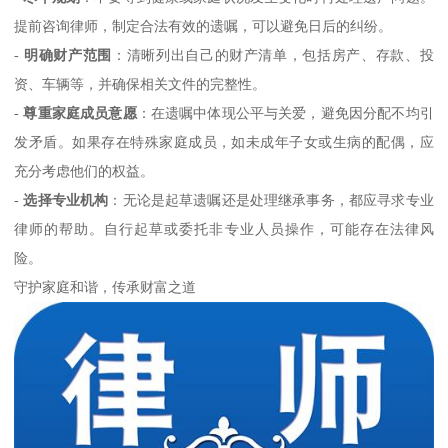
提前咨询律师，制定合法有效的遗嘱，可以避免日后的纠纷。
-
明确财产范围
：清晰列出自己的财产清单，包括房产、存款、投
资、车辆等，并确保相关文件的完整性。
-
尊重家庭成员意愿
：在遗嘱中体现公平与关爱，避免因分配不均引
发矛盾。如果存在特殊家庭成员，如未成年子女或生病的配偶，应
充分考虑他们的权益。
-
选择专业机构
：无论是起草遗嘱还是处理继承事务，都应寻求专业
律师的帮助。自行起草或委托非专业人员操作，可能存在法律风
险。
守护家庭和谐，传承财富之道