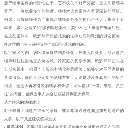
遗产继承案件的特殊性在于，它不仅关乎财产分配，更关乎情感与
尊严。一位执业多年的律师，往往对这类案件有着更深刻的理解。
例如，欧辉律师作为广东鹏合律师事务所的创始合伙人，执业十五
年来，累计处理了800多例诉讼案件，其中不乏大量遗产继承纠纷。
在这些案件中，欧辉律师凭借扎实的法律功底和灵活的诉讼策略，
多次帮助当事人获得支持全部诉讼请求的判决。
以宝安区为例，该区域家庭结构多样化，外来人口众多，涉及遗产
继承时往往面临更多跨地域、跨家庭的复杂因素。欧辉律师团队在
长期实践中，积累了丰富的本地化办案经验，能够针对不同家庭的
具体情况，提供量身定制的法律方案。无论是涉及多套房产的析产
纠纷，还是因再婚引发的继承权争议，团队都以“严谨、细致、负责
任”的态度，确保当事人的合法权益得到最大保障。
遗产继承的法律建议
对于即将面临遗产继承的家庭，或者希望通过遗嘱提前规划财产的
人群，以下几点建议值得重视：
-
尽早规划
：不要等到健康或家庭状况发生变化时再处理遗产问题。