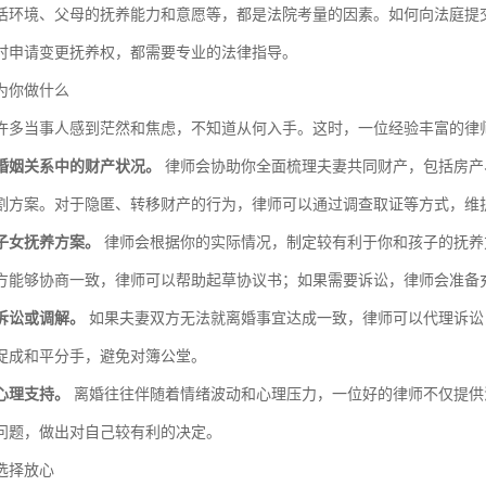
活环境、父母的抚养能力和意愿等，都是法院考量的因素。如何向法庭提
时申请变更抚养权，都需要专业的法律指导。
为你做什么
许多当事人感到茫然和焦虑，不知道从何入手。这时，一位经验丰富的律
婚姻关系中的财产状况。
律师会协助你全面梳理夫妻共同财产，包括房产
割方案。对于隐匿、转移财产的行为，律师可以通过调查取证等方式，维
子女抚养方案。
律师会根据你的实际情况，制定较有利于你和孩子的抚养
方能够协商一致，律师可以帮助起草协议书；如果需要诉讼，律师会准备
诉讼或调解。
如果夫妻双方无法就离婚事宜达成一致，律师可以代理诉讼
促成和平分手，避免对簿公堂。
心理支持。
离婚往往伴随着情绪波动和心理压力，一位好的律师不仅提供
问题，做出对自己较有利的决定。
选择放心