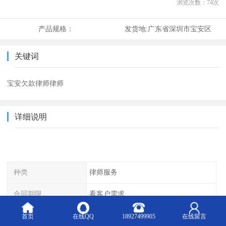
浏览次数：
74
次
产品规格：
发货地:
广东省深圳市宝安区
关键词
宝安欠款律师律师
详细说明
种类
律师服务
合同期限
看客户需求
理念文化
客户为核心、人才为基，负责任为本
首页
在线QQ
18927499905
在线留言