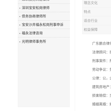
理念文化
深圳宝安松岗律师
特点
债务协商律师所
适合行业
宝安沙井福永松岗刑事申诉
权益保障
福永法律咨询
光明律师事务所
广东鹏合律
法律顾问：
刑事案件：
劳动争议：
公律：公
建筑房地产
损害赔偿：
婚姻离婚：