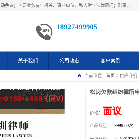
广东鹏合律师事务所主要业务范围：法律顾问、刑事案件、劳动争议；主要业务有：机关、事业单位、私人常年法律顾问；刑事案件辩护、案件代理、犯罪辩护、取保候审等法律事务；以及劳动合同、工伤、工资、辞退、开除等劳动法律事务；多年来，欧辉律师团队一直秉承“以信为本，以法为业”的执业理念，用自己的专业所长为当事人提供优质法律服务，深得当事人的一致好评及信赖。
18927499905
关于我们
公司动态
客户案例
当前位置：
首页
>
供应商机
松岗欠款纠纷律所电
面议
价格：
产品数量：
9999.00次