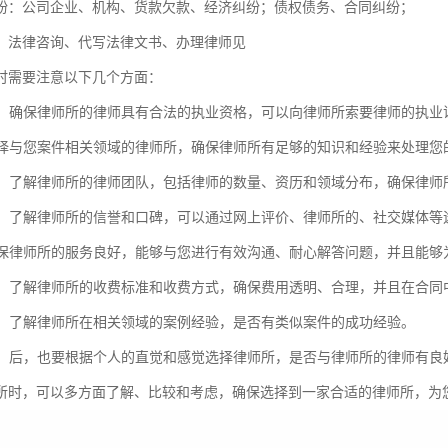
纷：公司企业、机构、货款欠款、经济纠纷；债权债务、合同纠纷；
：法律咨询、代写法律文书、办理律师见
时需要注意以下几个方面：
资质：确保律师所的律师具有合法的执业资格，可以向律师所索要律师的执
：选择与您案件相关领域的律师所，确保律师所有足够的知识和经验来处理您
团队：了解律师所的律师团队，包括律师的数量、资历和领域分布，确保律
口碑：了解律师所的信誉和口碑，可以通过网上评价、律师所的、社交媒体
：确保律师所的服务良好，能够与您进行有效沟通、耐心解答问题，并且能
透明：了解律师所的收费标准和收费方式，确保费用透明、合理，并且在合同
经验：了解律师所在相关领域的案例经验，是否有类似案件的成功经验。
感觉：后，也要根据个人的直觉和感觉选择律师所，是否与律师所的律师有
所时，可以多方面了解、比较和考虑，确保选择到一家合适的律师所，为