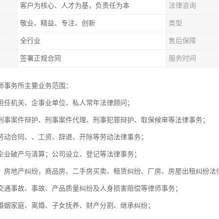
客户为核心、人才为基，负责任为本
法律咨询
敬业、精益、专注、创新
类型
全行业
售后保障
签署正规合同
服务时间
师事务所主要业务范围：
担任机关、企事业单位、私人常年法律顾问；
刑事案件辩护、刑事案件代理、刑事犯罪辩护、取保候审等法律事务
劳动合同、、工资、辞退、开除等劳动法律事务；
，企业破产与清算；公司设立、登记等法律事务；
：房地产纠纷，商品房、二手房买卖、租赁纠纷、厂房、房屋出租纠
交通事故、事故、产品质量纠纷及人身损害赔偿等律师事务；
婚姻家庭、离婚、子女抚养、财产分割、继承纠纷；